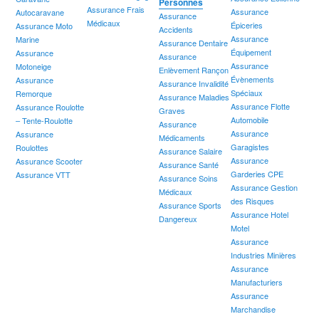
Personnes
Assurance Frais
Assurance
Autocaravane
Assurance
Médicaux
Épiceries
Assurance Moto
Accidents
Assurance
Marine
Assurance Dentaire
Équipement
Assurance
Assurance
Assurance
Motoneige
Enlèvement Rançon
Évènements
Assurance
Assurance Invalidité
Spéciaux
Remorque
Assurance Maladies
Assurance Flotte
Assurance Roulotte
Graves
Automobile
– Tente-Roulotte
Assurance
Assurance
Assurance
Médicaments
Garagistes
Roulottes
Assurance Salaire
Assurance
Assurance Scooter
Assurance Santé
Garderies CPE
Assurance VTT
Assurance Soins
Assurance Gestion
Médicaux
des Risques
Assurance Sports
Assurance Hotel
Dangereux
Motel
Assurance
Industries Minières
Assurance
Manufacturiers
Assurance
Marchandise