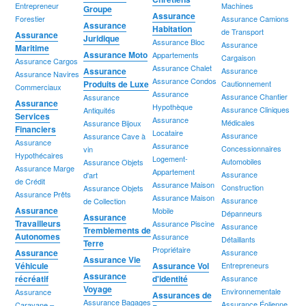
Entrepreneur
Machines
Groupe
Assurance
Forestier
Assurance Camions
Assurance
Habitation
de Transport
Assurance
Juridique
Assurance Bloc
Assurance
Maritime
Assurance Moto
Appartements
Cargaison
Assurance Cargos
Assurance Chalet
Assurance
Assurance
Assurance Navires
Assurance Condos
Produits de Luxe
Cautionnement
Commerciaux
Assurance
Assurance Chantier
Assurance
Assurance
Hypothèque
Assurance Cliniques
Antiquités
Services
Assurance
Médicales
Assurance Bijoux
Financiers
Locataire
Assurance
Assurance Cave à
Assurance
Assurance
Concessionnaires
vin
Hypothécaires
Logement-
Automobiles
Assurance Objets
Assurance Marge
Appartement
Assurance
d'art
de Crédit
Assurance Maison
Construction
Assurance Objets
Assurance Prêts
Assurance Maison
Assurance
de Collection
Assurance
Mobile
Dépanneurs
Assurance
Travailleurs
Assurance Piscine
Assurance
Tremblements de
Autonomes
Assurance
Détaillants
Terre
Propriétaire
Assurance
Assurance
Assurance Vie
Véhicule
Assurance Vol
Entrepreneurs
Assurance
récréatif
d'identité
Assurance
Voyage
Environnementale
Assurance
Assurances de
Assurance Bagages
Assurance Éolienne
Caravane –