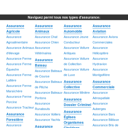
Naviguez parmi tous nos types d'assurance:
Assurance
Assurance
Assurance
Assurance
Agricole
Animaux
Automobile
Aviation
Assurance
Assurance Chat
Assurance Jeune
Assurance Avions
Agroalimentaire
Assurance Chien
Conducteur
Commerciales
Assurance Animaux
Assurance
Assurance Voiture
Assurance
d'élevage
Vétérinaires
Antiques
Hélicoptère
Assurance Ferme
Assurance Voiture
Assurance
Assurance
Assurance Ferme
de Collection
Hydravion
Bateau
Équestre
Assurance Voiture
Assurance
Assurance Bateaux
Assurance Ferme
de Luxe
Montgolfière
de Course
Laitière
Assurance
Assurance
Assurance Bateaux
Assurance Ferme
Collective
Commerciale
de Pêche
Maraîchère
Assurance Bateaux-
Assurance Minière
Assurance
Assurance Ferme
Pontons
Aérospatiale
Assurance
Porcine
Assurance
Assurance
Dossier Criminel
Assurance Tracteur
Runabouts
Auberges
Assurance
Assurance
Assurance Voiliers
Assurance Bars
Églises
Forestière
Assurance Yachts
Assurance Bâtisse
Organismes
Assurance
Assurance Bris de
Assurance
Chrétiens