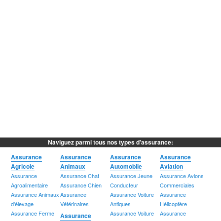
Naviguez parmi tous nos types d'assurance:
Assurance
Assurance
Assurance
Assurance
Agricole
Animaux
Automobile
Aviation
Assurance
Assurance Chat
Assurance Jeune
Assurance Avions
Agroalimentaire
Assurance Chien
Conducteur
Commerciales
Assurance Animaux
Assurance
Assurance Voiture
Assurance
d'élevage
Vétérinaires
Antiques
Hélicoptère
Assurance Ferme
Assurance Voiture
Assurance
Assurance