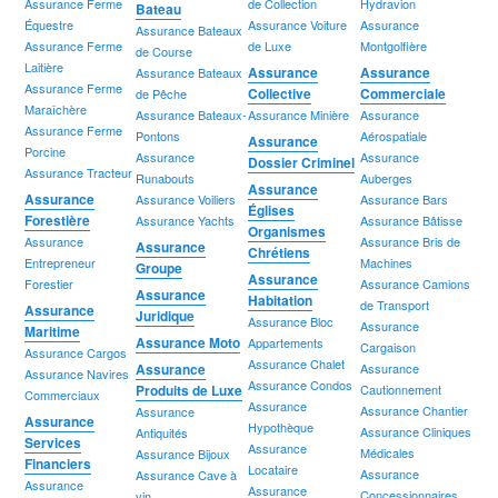
Assurance Ferme
de Collection
Hydravion
Bateau
Équestre
Assurance Voiture
Assurance
Assurance Bateaux
Assurance Ferme
de Luxe
Montgolfière
de Course
Laitière
Assurance
Assurance
Assurance Bateaux
Assurance Ferme
Collective
Commerciale
de Pêche
Maraîchère
Assurance Bateaux-
Assurance Minière
Assurance
Assurance Ferme
Pontons
Aérospatiale
Assurance
Porcine
Assurance
Assurance
Dossier Criminel
Assurance Tracteur
Runabouts
Auberges
Assurance
Assurance
Assurance Voiliers
Assurance Bars
Églises
Forestière
Assurance Yachts
Assurance Bâtisse
Organismes
Assurance
Assurance Bris de
Assurance
Chrétiens
Entrepreneur
Machines
Groupe
Assurance
Forestier
Assurance Camions
Assurance
Habitation
de Transport
Assurance
Juridique
Assurance Bloc
Assurance
Maritime
Assurance Moto
Appartements
Cargaison
Assurance Cargos
Assurance Chalet
Assurance
Assurance
Assurance Navires
Assurance Condos
Produits de Luxe
Cautionnement
Commerciaux
Assurance
Assurance Chantier
Assurance
Assurance
Hypothèque
Assurance Cliniques
Antiquités
Services
Assurance
Médicales
Assurance Bijoux
Financiers
Locataire
Assurance
Assurance Cave à
Assurance
Assurance
Concessionnaires
vin