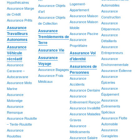
Hypothécaires
Logement-
Automobiles
Assurance Objets
Assurance Marge
Appartement
Assurance
d'art
de Crédit
Assurance Maison
Construction
Assurance Objets
Assurance Prêts
Assurance Maison
Assurance
de Collection
Assurance
Mobile
Dépanneurs
Assurance
Travailleurs
Assurance Piscine
Assurance
Tremblements de
Autonomes
Assurance
Détaillants
Terre
Propriétaire
Assurance
Assurance
Assurance Vie
Véhicule
Assurance Vol
Entrepreneurs
Assurance
récréatif
d'identité
Assurance
Voyage
Environnementale
Assurance
Assurances de
Assurance Bagages
Assurance Éolienne
Caravane –
Personnes
Assurance Frais
Assurance
Autocaravane
Assurance
Médicaux
Épiceries
Assurance Moto
Accidents
Assurance
Marine
Assurance Dentaire
Équipement
Assurance
Assurance
Assurance
Motoneige
Enlèvement Rançon
Évènements
Assurance
Assurance Invalidité
Spéciaux
Remorque
Assurance Maladies
Assurance Flotte
Assurance Roulotte
Graves
Automobile
– Tente-Roulotte
Assurance
Assurance
Assurance
Médicaments
Garagistes
Roulottes
Assurance Salaire