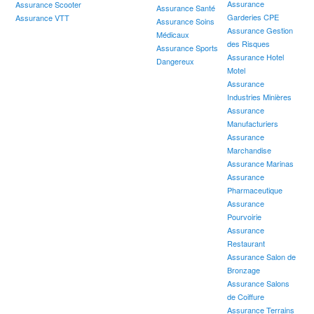
Assurance
Assurance Scooter
Assurance Santé
Garderies CPE
Assurance VTT
Assurance Soins
Assurance Gestion
Médicaux
des Risques
Assurance Sports
Assurance Hotel
Dangereux
Motel
Assurance
Industries Minières
Assurance
Manufacturiers
Assurance
Marchandise
Assurance Marinas
Assurance
Pharmaceutique
Assurance
Pourvoirie
Assurance
Restaurant
Assurance Salon de
Bronzage
Assurance Salons
de Coiffure
Assurance Terrains