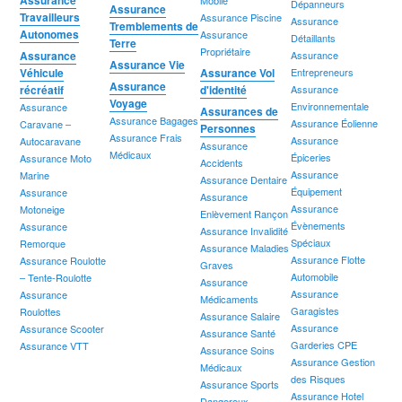
Dépanneurs
Assurance
Travailleurs
Assurance Piscine
Assurance
Tremblements de
Autonomes
Assurance
Détaillants
Terre
Propriétaire
Assurance
Assurance
Assurance Vie
Véhicule
Assurance Vol
Entrepreneurs
Assurance
récréatif
d'identité
Assurance
Voyage
Environnementale
Assurance
Assurances de
Assurance Bagages
Assurance Éolienne
Caravane –
Personnes
Assurance Frais
Assurance
Autocaravane
Assurance
Médicaux
Épiceries
Assurance Moto
Accidents
Assurance
Marine
Assurance Dentaire
Équipement
Assurance
Assurance
Assurance
Motoneige
Enlèvement Rançon
Évènements
Assurance
Assurance Invalidité
Spéciaux
Remorque
Assurance Maladies
Assurance Flotte
Assurance Roulotte
Graves
Automobile
– Tente-Roulotte
Assurance
Assurance
Assurance
Médicaments
Garagistes
Roulottes
Assurance Salaire
Assurance
Assurance Scooter
Assurance Santé
Garderies CPE
Assurance VTT
Assurance Soins
Assurance Gestion
Médicaux
des Risques
Assurance Sports
Assurance Hotel
Dangereux