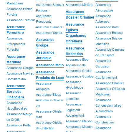
Maraîchère
Assurance Bateaux-
Assurance Minière
Assurance
Assurance Ferme
Pontons
Aérospatiale
Assurance
Porcine
Assurance
Assurance
Dossier Criminel
Assurance Tracteur
Runabouts
Auberges
Assurance
Assurance
Assurance Voiliers
Assurance Bars
Églises
Forestière
Assurance Yachts
Assurance Bâtisse
Organismes
Assurance
Assurance Bris de
Assurance
Chrétiens
Entrepreneur
Machines
Groupe
Assurance
Forestier
Assurance Camions
Assurance
Habitation
de Transport
Assurance
Juridique
Assurance Bloc
Assurance
Maritime
Assurance Moto
Appartements
Cargaison
Assurance Cargos
Assurance Chalet
Assurance
Assurance
Assurance Navires
Assurance Condos
Produits de Luxe
Cautionnement
Commerciaux
Assurance
Assurance Chantier
Assurance
Assurance
Hypothèque
Assurance Cliniques
Antiquités
Services
Assurance
Médicales
Assurance Bijoux
Financiers
Locataire
Assurance
Assurance Cave à
Assurance
Assurance
Concessionnaires
vin
Hypothécaires
Logement-
Automobiles
Assurance Objets
Assurance Marge
Appartement
Assurance
d'art
de Crédit
Assurance Maison
Construction
Assurance Objets
Assurance Prêts
Assurance Maison
Assurance
de Collection
Assurance
Mobile