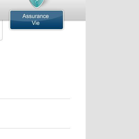
ssurance Aviation
ssurance Avions Commerciales
ssurance Hélicoptère
ssurance Hydravion
ssurance Montgolfière
ssurance Commerciale
ssurance Aérospatiale
ssurance Auberges
ssurance Bars
ssurance Bâtisse
ssurance Bris de Machines
ssurance Camions de Transport
ssurance Cargaison
ssurance Cautionnement
ssurance Chantier
ssurance Cliniques Médicales
ssurance Concessionnaires Automobiles
ssurance Construction
ssurance Dépanneurs