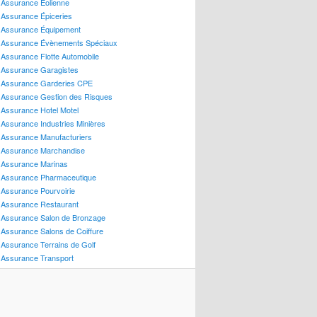
Assurance Éolienne
ssurance Motoneige
Assurance Épiceries
ssurance Remorque
Assurance Équipement
ssurance Roulotte – Tente-Roulotte
Assurance Évènements Spéciaux
ssurance Roulottes
Assurance Flotte Automobile
ssurance Scooter
Assurance Garagistes
ssurance VTT
Assurance Garderies CPE
Assurance Gestion des Risques
ssurances de Personnes
Assurance Hotel Motel
ssurance Accidents
Assurance Industries Minières
ssurance Dentaire
Assurance Manufacturiers
ssurance Enlèvement Rançon
Assurance Marchandise
ssurance Invalidité
Assurance Marinas
ssurance Maladies Graves
Assurance Pharmaceutique
ssurance Médicaments
Assurance Pourvoirie
ssurance Salaire
Assurance Restaurant
ssurance Santé
Assurance Salon de Bronzage
ssurance Soins Médicaux
Assurance Salons de Coiffure
ssurance Sports Dangereux
Assurance Terrains de Golf
Assurance Transport