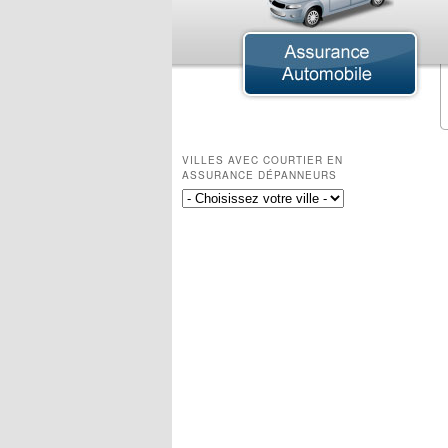
Assurance Agricole
Assurance Agroalimentaire
Assurance Animaux d'élevage
Assurance Ferme
Assurance Ferme Équestre
VILLES AVEC COURTIER EN
Assurance Ferme Laitière
ASSURANCE DÉPANNEURS
Assurance Ferme Maraîchère
Assurance Ferme Porcine
Assurance Tracteur