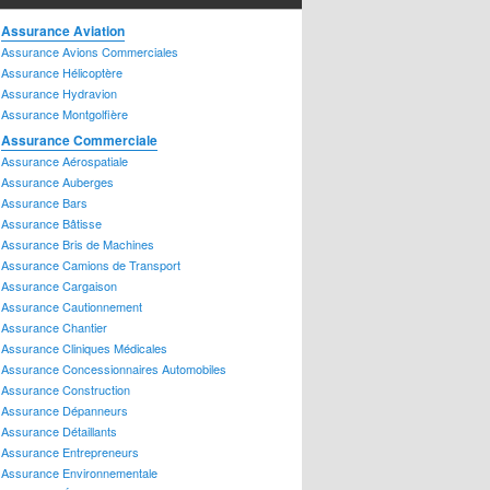
ssurance Transport
Assurance Aviation
ssurance Groupe
Assurance Avions Commerciales
ssurance Habitation
Assurance Hélicoptère
ssurance Bloc Appartements
Assurance Hydravion
ssurance Chalet
Assurance Montgolfière
ssurance Condos
Assurance Commerciale
ssurance Hypothèque
Assurance Aérospatiale
ssurance Locataire
Assurance Auberges
ssurance Logement-Appartement
Assurance Bars
ssurance Maison
Assurance Bâtisse
ssurance Maison Mobile
Assurance Bris de Machines
ssurance Piscine
Assurance Camions de Transport
ssurance Propriétaire
Assurance Cargaison
ssurance Produits de Luxe
Assurance Cautionnement
ssurance Antiquités
Assurance Chantier
ssurance Bijoux
Assurance Cliniques Médicales
Assurance Concessionnaires Automobiles
ssurance Cave à vin
Assurance Construction
ssurance Objets d'art
Assurance Dépanneurs
ssurance Objets de Collection
Assurance Détaillants
ssurance Véhicule récréatif
Assurance Entrepreneurs
ssurance Caravane – Autocaravane
Assurance Environnementale
ssurance Moto Marine