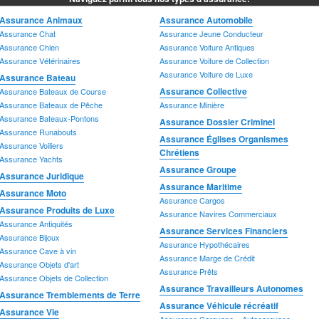
A
Assurance Animaux
Assurance Automobile
Assurance Églises Organismes
Assurance Forestière
A
Assurance Chat
Assurance Jeune Conducteur
Assurance Entrepreneur Forestier
Chrétiens
A
Assurance Chien
Assurance Voiture Antiques
A
Assurance Vétérinaires
Assurance Voiture de Collection
A
Assurance Voiture de Luxe
Assurance Bateau
A
Assurance Collective
Assurance Bateaux de Course
A
Assurance Bateaux de Pêche
Assurance Minière
A
Assurance Bateaux-Pontons
Assurance Dossier Criminel
A
Assurance Runabouts
A
Assurance Églises Organismes
Assurance Voiliers
A
Chrétiens
Assurance Yachts
A
Assurance Groupe
Assurance Juridique
A
Assurance Maritime
Assurance Moto
Assurance Maritime
Assurance Moto
A
Assurance Cargos
Assurance Produits de Luxe
Assurance Cargos
A
Assurance Navires Commerciaux
Assurance Antiquités
Assurance Navires Commerciaux
A
Assurance Services Financiers
Assurance Bijoux
A
Assurance Hypothécaires
Assurance Cave à vin
A
Assurance Marge de Crédit
Assurance Objets d'art
A
Assurance Prêts
Assurance Objets de Collection
Assurance Travailleurs Autonomes
Assurance Tremblements de Terre
A
Assurance Travailleurs Autonomes
Assurance Tremblements de Terre
A
Assurance Véhicule récréatif
Assurance Vie
A
Assurance Caravane – Autocaravane