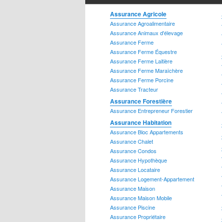
Assurance Agricole
Assurance Dossier Criminel
Assurance Agroalimentaire
Assurance Animaux d'élevage
Assurance Ferme
Assurance Ferme Équestre
Assurance Ferme Laitière
Assurance Ferme Maraîchère
Assurance Ferme Porcine
Assurance Tracteur
Assurance Forestière
Assurance Entrepreneur Forestier
Assurance Habitation
Assurance Bloc Appartements
Assurance Juridique
Assurance Chalet
Assurance Condos
Assurance Hypothèque
Assurance Locataire
Assurance Logement-Appartement
Assurance Maison
Assurance Maison Mobile
Assurance Services Financiers
Assurance Piscine
Assurance Hypothécaires
Assurance Propriétaire
Assurance Marge de Crédit