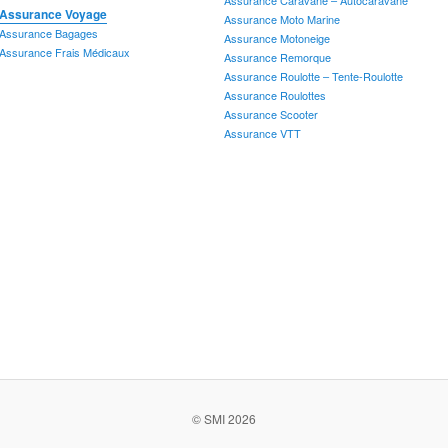
Assurance Voyage
A
Assurance Moto Marine
Assurance Bagages
A
Assurance Motoneige
Assurance Frais Médicaux
A
Assurance Remorque
A
Assurance Roulotte – Tente-Roulotte
A
Assurance Roulottes
Assurance Scooter
A
Assurance VTT
Assurance Vol d'identité
Assurance Voyage
A
Assurance Bagages
A
Assurance Frais Médicaux
A
A
A
A
A
A
A
A
A
© SMI 2026