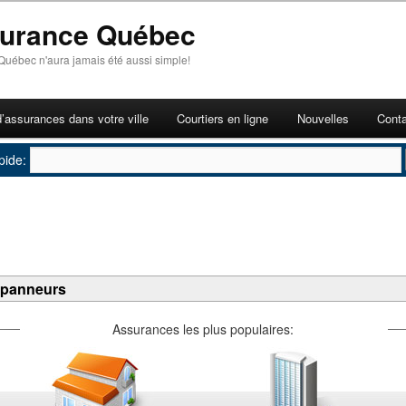
surance Québec
Québec n'aura jamais été aussi simple!
d’assurances dans votre ville
Courtiers en ligne
Nouvelles
Cont
pide:
épanneurs
Assurances les plus populaires: