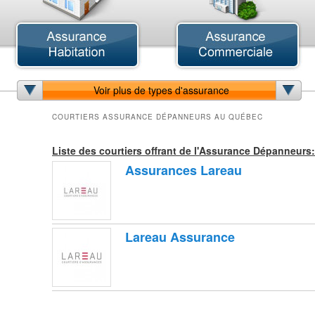
Assurance Animaux
Assurance Automobile
A
Assurance Chat
Assurance Jeune Conducteur
A
Assurance Chien
Assurance Voiture Antiques
A
Voir plus de types d'assurance
Assurance Vétérinaires
Assurance Voiture de Collection
A
Assurance Voiture de Luxe
A
COURTIERS ASSURANCE DÉPANNEURS AU QUÉBEC
Assurance Bateau
Assurance Collective
A
Assurance Bateaux de Course
Assurance Minière
A
Liste des courtiers offrant de l'Assurance Dépanneurs:
Assurance Bateaux de Pêche
A
Assurances Lareau
Assurance Bateaux-Pontons
A
Assurance Runabouts
A
Assurance Voiliers
A
Assurance Yachts
A
A
Lareau Assurance
A
A
A
A
A
A