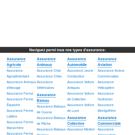
Naviguez parmi tous nos types d'assurance:
Assurance
Assurance
Assurance
Assurance
Agricole
Animaux
Automobile
Aviation
Assurance
Assurance Chat
Assurance Jeune
Assurance Avions
Agroalimentaire
Assurance Chien
Conducteur
Commerciales
Assurance Animaux
Assurance
Assurance Voiture
Assurance
d'élevage
Vétérinaires
Antiques
Hélicoptère
Assurance Ferme
Assurance Voiture
Assurance
Assurance
Assurance Ferme
de Collection
Hydravion
Bateau
Équestre
Assurance Voiture
Assurance
Assurance Bateaux
Assurance Ferme
de Luxe
Montgolfière
de Course
Laitière
Assurance
Assurance
Assurance Bateaux
Assurance Ferme
Collective
Commerciale
de Pêche
Maraîchère
Assurance Bateaux-
Assurance Minière
Assurance
Assurance Ferme
Pontons
Aérospatiale