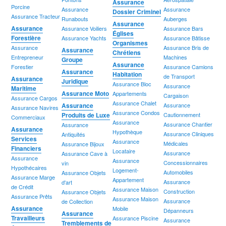
Assurance
Porcine
Assurance
Assurance
Dossier Criminel
Assurance Tracteur
Runabouts
Auberges
Assurance
Assurance
Assurance Voiliers
Assurance Bars
Églises
Forestière
Assurance Yachts
Assurance Bâtisse
Organismes
Assurance
Assurance Bris de
Assurance
Chrétiens
Entrepreneur
Machines
Groupe
Assurance
Forestier
Assurance Camions
Assurance
Habitation
de Transport
Assurance
Juridique
Assurance Bloc
Assurance
Maritime
Assurance Moto
Appartements
Cargaison
Assurance Cargos
Assurance Chalet
Assurance
Assurance
Assurance Navires
Assurance Condos
Produits de Luxe
Cautionnement
Commerciaux
Assurance
Assurance Chantier
Assurance
Assurance
Hypothèque
Assurance Cliniques
Antiquités
Services
Assurance
Médicales
Assurance Bijoux
Financiers
Locataire
Assurance
Assurance Cave à
Assurance
Assurance
Concessionnaires
vin
Hypothécaires
Logement-
Automobiles
Assurance Objets
Assurance Marge
Appartement
Assurance
d'art
de Crédit
Assurance Maison
Construction
Assurance Objets
Assurance Prêts
Assurance Maison
Assurance
de Collection
Assurance
Mobile
Dépanneurs
Assurance
Travailleurs
Assurance Piscine
Assurance
Tremblements de