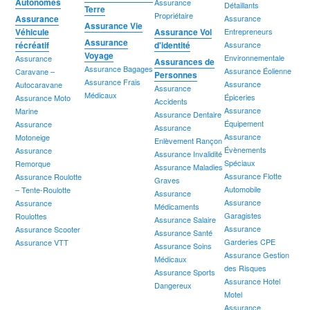
Autonomes
Assurance
Détaillants
Terre
Propriétaire
Assurance
Assurance
Assurance Vie
Véhicule
Assurance Vol
Entrepreneurs
Assurance
récréatif
d'identité
Assurance
Voyage
Environnementale
Assurance
Assurances de
Assurance Bagages
Assurance Éolienne
Caravane –
Personnes
Assurance Frais
Assurance
Autocaravane
Assurance
Médicaux
Épiceries
Assurance Moto
Accidents
Assurance
Marine
Assurance Dentaire
Équipement
Assurance
Assurance
Assurance
Motoneige
Enlèvement Rançon
Évènements
Assurance
Assurance Invalidité
Spéciaux
Remorque
Assurance Maladies
Assurance Flotte
Assurance Roulotte
Graves
Automobile
– Tente-Roulotte
Assurance
Assurance
Assurance
Médicaments
Garagistes
Roulottes
Assurance Salaire
Assurance
Assurance Scooter
Assurance Santé
Garderies CPE
Assurance VTT
Assurance Soins
Assurance Gestion
Médicaux
des Risques
Assurance Sports
Assurance Hotel
Dangereux
Motel
Assurance