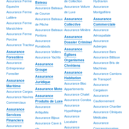
Assurance Ferme
de Collection
Hydravion
Bateau
Équestre
Assurance Voiture
Assurance
Assurance Bateaux
Assurance Ferme
de Luxe
Montgolfière
de Course
Laitière
Assurance
Assurance
Assurance Bateaux
Assurance Ferme
Collective
Commerciale
de Pêche
Maraîchère
Assurance Bateaux-
Assurance Minière
Assurance
Assurance Ferme
Pontons
Aérospatiale
Assurance
Porcine
Assurance
Assurance
Dossier Criminel
Assurance Tracteur
Runabouts
Auberges
Assurance
Assurance
Assurance Voiliers
Assurance Bars
Églises
Forestière
Assurance Yachts
Assurance Bâtisse
Organismes
Assurance
Assurance Bris de
Assurance
Chrétiens
Entrepreneur
Machines
Groupe
Assurance
Forestier
Assurance Camions
Assurance
Habitation
de Transport
Assurance
Juridique
Assurance Bloc
Assurance
Maritime
Assurance Moto
Appartements
Cargaison
Assurance Cargos
Assurance Chalet
Assurance
Assurance
Assurance Navires
Assurance Condos
Produits de Luxe
Cautionnement
Commerciaux
Assurance
Assurance Chantier
Assurance
Assurance
Hypothèque
Assurance Cliniques
Antiquités
Services
Assurance
Médicales
Assurance Bijoux
Financiers
Locataire
Assurance
Assurance Cave à
Assurance
Assurance
Concessionnaires
vin