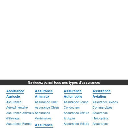
Naviguez parmi tous nos types d'assurance:
Assurance
Assurance
Assurance
Assurance
Agricole
Animaux
Automobile
Aviation
Assurance
Assurance Chat
Assurance Jeune
Assurance Avions
Agroalimentaire
Assurance Chien
Conducteur
Commerciales
Assurance Animaux
Assurance
Assurance Voiture
Assurance
d'élevage
Vétérinaires
Antiques
Hélicoptère
Assurance Ferme
Assurance Voiture
Assurance
Assurance