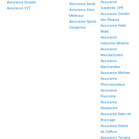
Assurance
Assurance Scooter
Assurance Santé
Garderies CPE
Assurance VTT
Assurance Soins
Assurance Gestion
Médicaux
des Risques
Assurance Sports
Assurance Hotel
Dangereux
Motel
Assurance
Industries Minières
Assurance
Manufacturiers
Assurance
Marchandise
Assurance Marinas
Assurance
Pharmaceutique
Assurance
Pourvoirie
Assurance
Restaurant
Assurance Salon de
Bronzage
Assurance Salons
de Coiffure
Assurance Terrains