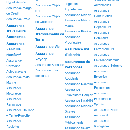
Hypothécaires
Logement-
Automobiles
Assurance Objets
Assurance Marge
Appartement
Assurance
d'art
de Crédit
Assurance Maison
Construction
Assurance Objets
Assurance Prêts
Assurance Maison
Assurance
de Collection
Assurance
Mobile
Dépanneurs
Assurance
Travailleurs
Assurance Piscine
Assurance
Tremblements de
Autonomes
Assurance
Détaillants
Terre
Propriétaire
Assurance
Assurance
Assurance Vie
Véhicule
Assurance Vol
Entrepreneurs
Assurance
récréatif
d'identité
Assurance
Voyage
Environnementale
Assurance
Assurances de
Assurance Bagages
Assurance Éolienne
Caravane –
Personnes
Assurance Frais
Assurance
Autocaravane
Assurance
Médicaux
Épiceries
Assurance Moto
Accidents
Assurance
Marine
Assurance Dentaire
Équipement
Assurance
Assurance
Assurance
Motoneige
Enlèvement Rançon
Évènements
Assurance
Assurance Invalidité
Spéciaux
Remorque
Assurance Maladies
Assurance Flotte
Assurance Roulotte
Graves
Automobile
– Tente-Roulotte
Assurance
Assurance
Assurance
Médicaments
Garagistes
Roulottes
Assurance Salaire