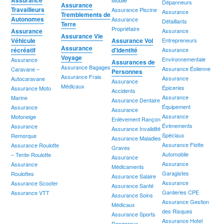
Dépanneurs
Assurance
Travailleurs
Assurance Piscine
Assurance
Tremblements de
Autonomes
Assurance
Détaillants
Terre
Propriétaire
Assurance
Assurance
Assurance Vie
Véhicule
Assurance Vol
Entrepreneurs
Assurance
récréatif
d'identité
Assurance
Voyage
Environnementale
Assurance
Assurances de
Assurance Bagages
Assurance Éolienne
Caravane –
Personnes
Assurance Frais
Assurance
Autocaravane
Assurance
Médicaux
Épiceries
Assurance Moto
Accidents
Assurance
Marine
Assurance Dentaire
Équipement
Assurance
Assurance
Assurance
Motoneige
Enlèvement Rançon
Évènements
Assurance
Assurance Invalidité
Spéciaux
Remorque
Assurance Maladies
Assurance Flotte
Assurance Roulotte
Graves
Automobile
– Tente-Roulotte
Assurance
Assurance
Assurance
Médicaments
Garagistes
Roulottes
Assurance Salaire
Assurance
Assurance Scooter
Assurance Santé
Garderies CPE
Assurance VTT
Assurance Soins
Assurance Gestion
Médicaux
des Risques
Assurance Sports
Assurance Hotel
Dangereux