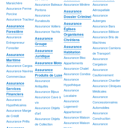
Maraîchère
Assurance Bateaux-
Assurance Minière
Assurance
Assurance Ferme
Pontons
Aérospatiale
Assurance
Porcine
Assurance
Assurance
Dossier Criminel
Assurance Tracteur
Runabouts
Auberges
Assurance
Assurance
Assurance Voiliers
Assurance Bars
Églises
Forestière
Assurance Yachts
Assurance Bâtisse
Organismes
Assurance
Assurance Bris de
Assurance
Chrétiens
Entrepreneur
Machines
Groupe
Assurance
Forestier
Assurance Camions
Assurance
Habitation
de Transport
Assurance
Juridique
Assurance Bloc
Assurance
Maritime
Assurance Moto
Appartements
Cargaison
Assurance Cargos
Assurance Chalet
Assurance
Assurance
Assurance Navires
Assurance Condos
Produits de Luxe
Cautionnement
Commerciaux
Assurance
Assurance Chantier
Assurance
Assurance
Hypothèque
Assurance Cliniques
Antiquités
Services
Assurance
Médicales
Assurance Bijoux
Financiers
Locataire
Assurance
Assurance Cave à
Assurance
Assurance
Concessionnaires
vin
Hypothécaires
Logement-
Automobiles
Assurance Objets
Assurance Marge
Appartement
Assurance
d'art
de Crédit
Assurance Maison
Construction
Assurance Objets
Assurance Prêts
Assurance Maison
Assurance
de Collection
Assurance
Mobile