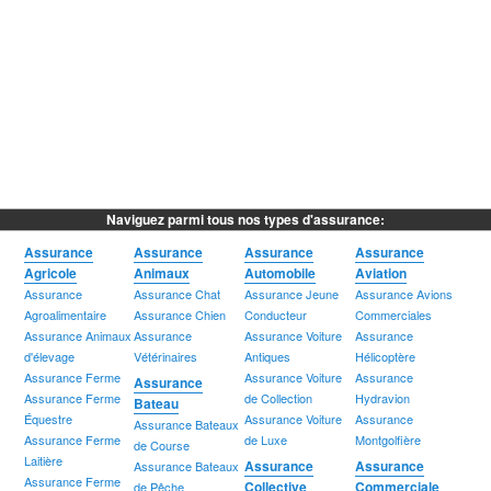
Naviguez parmi tous nos types d'assurance:
Assurance
Assurance
Assurance
Assurance
Agricole
Animaux
Automobile
Aviation
Assurance
Assurance Chat
Assurance Jeune
Assurance Avions
Agroalimentaire
Assurance Chien
Conducteur
Commerciales
Assurance Animaux
Assurance
Assurance Voiture
Assurance
d'élevage
Vétérinaires
Antiques
Hélicoptère
Assurance Ferme
Assurance Voiture
Assurance
Assurance
Assurance Ferme
de Collection
Hydravion
Bateau
Équestre
Assurance Voiture
Assurance
Assurance Bateaux
Assurance Ferme
de Luxe
Montgolfière
de Course
Laitière
Assurance
Assurance
Assurance Bateaux
Assurance Ferme
Collective
Commerciale
de Pêche