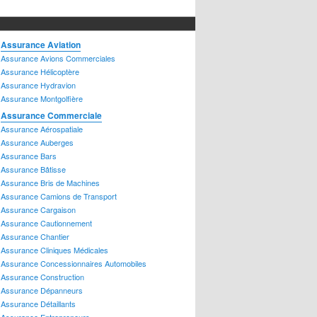
ssurance Transport
ssurance Groupe
ssurance Habitation
Assurance Aviation
ssurance Bloc Appartements
Assurance Avions Commerciales
ssurance Chalet
Assurance Hélicoptère
ssurance Condos
Assurance Hydravion
ssurance Hypothèque
Assurance Montgolfière
ssurance Locataire
Assurance Commerciale
ssurance Logement-Appartement
Assurance Aérospatiale
ssurance Maison
Assurance Auberges
ssurance Maison Mobile
Assurance Bars
ssurance Piscine
Assurance Bâtisse
ssurance Propriétaire
Assurance Bris de Machines
Assurance Camions de Transport
ssurance Produits de Luxe
Assurance Cargaison
ssurance Antiquités
Assurance Cautionnement
ssurance Bijoux
Assurance Chantier
ssurance Cave à vin
Assurance Cliniques Médicales
ssurance Objets d'art
Assurance Concessionnaires Automobiles
ssurance Objets de Collection
Assurance Construction
ssurance Véhicule récréatif
Assurance Dépanneurs
ssurance Caravane – Autocaravane
Assurance Détaillants
ssurance Moto Marine