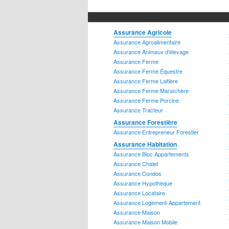
Assurance Dossier Criminel
Assurance Agricole
Assurance Agroalimentaire
Assurance Animaux d'élevage
Assurance Ferme
Assurance Ferme Équestre
Assurance Ferme Laitière
Assurance Ferme Maraîchère
Assurance Ferme Porcine
Assurance Tracteur
Assurance Forestière
Assurance Entrepreneur Forestier
Assurance Juridique
Assurance Habitation
Assurance Bloc Appartements
Assurance Chalet
Assurance Condos
Assurance Hypothèque
Assurance Locataire
Assurance Logement-Appartement
Assurance Services Financiers
Assurance Maison
Assurance Hypothécaires
Assurance Maison Mobile
Assurance Marge de Crédit