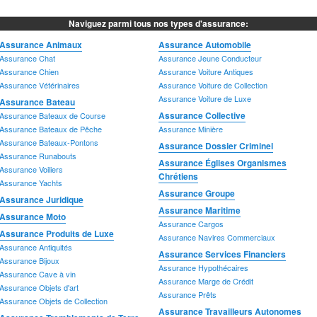
A
Assurance Églises Organismes
Assurance Forestière
A
Naviguez parmi tous nos types d'assurance:
Assurance Entrepreneur Forestier
Chrétiens
A
Assurance Animaux
Assurance Automobile
A
Assurance Chat
Assurance Jeune Conducteur
A
Assurance Chien
Assurance Voiture Antiques
A
Assurance Vétérinaires
Assurance Voiture de Collection
A
Assurance Voiture de Luxe
Assurance Bateau
A
Assurance Collective
Assurance Bateaux de Course
A
Assurance Bateaux de Pêche
Assurance Minière
A
Assurance Bateaux-Pontons
Assurance Dossier Criminel
A
Assurance Runabouts
Assurance Églises Organismes
A
Assurance Voiliers
Chrétiens
A
Assurance Yachts
Assurance Groupe
Assurance Maritime
Assurance Moto
A
Assurance Juridique
Assurance Maritime
Assurance Cargos
A
Assurance Moto
Assurance Cargos
Assurance Navires Commerciaux
A
Assurance Produits de Luxe
Assurance Navires Commerciaux
A
Assurance Antiquités
A
Assurance Services Financiers
Assurance Bijoux
A
Assurance Hypothécaires
Assurance Cave à vin
Assurance Marge de Crédit
Assurance Travailleurs Autonomes
Assurance Tremblements de Terre
A
Assurance Objets d'art
Assurance Prêts
A
Assurance Objets de Collection
Assurance Travailleurs Autonomes
A