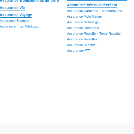
Assurance Tremblements de Terre
A
Assurance Véhicule récréatif
Assurance Vie
A
Assurance Caravane – Autocaravane
Assurance Voyage
Assurance Moto Marine
A
Assurance Bagages
Assurance Motoneige
A
Assurance Frais Médicaux
Assurance Remorque
A
Assurance Roulotte – Tente-Roulotte
A
Assurance Roulottes
Assurance Vol d'identité
Assurance Voyage
A
Assurance Scooter
Assurance Bagages
A
Assurance VTT
Assurance Frais Médicaux
A
A
A
A
A
A
A
A
A