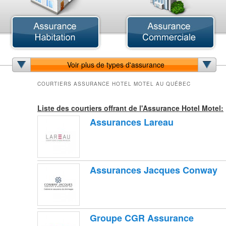
Assurance Animaux
Assurance Automobile
A
Assurance Chat
Assurance Jeune Conducteur
A
Assurance Chien
Assurance Voiture Antiques
A
Voir plus de types d'assurance
Assurance Vétérinaires
Assurance Voiture de Collection
A
Assurance Voiture de Luxe
A
COURTIERS ASSURANCE HOTEL MOTEL AU QUÉBEC
Assurance Bateau
Assurance Collective
A
Assurance Bateaux de Course
Assurance Minière
A
Liste des courtiers offrant de l'Assurance Hotel Motel:
Assurance Bateaux de Pêche
A
Assurances Lareau
Assurance Bateaux-Pontons
A
Assurance Runabouts
A
Assurance Voiliers
A
Assurance Yachts
A
A
Assurances Jacques Conway
A
A
A
A
A
Groupe CGR Assurance
A