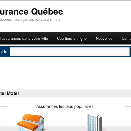
surance Québec
Québec n'aura jamais été aussi simple!
d’assurances dans votre ville
Courtiers en ligne
Nouvelles
Cont
pide:
tel Motel
Assurances les plus populaires: