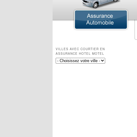
Assurance Agricole
Assurance Agroalimentaire
Assurance Animaux d'élevage
Assurance Ferme
Assurance Ferme Équestre
VILLES AVEC COURTIER EN
Assurance Ferme Laitière
ASSURANCE HOTEL MOTEL
Assurance Ferme Maraîchère
Assurance Ferme Porcine
Assurance Tracteur