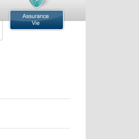
ssurance Aviation
ssurance Avions Commerciales
ssurance Hélicoptère
ssurance Hydravion
ssurance Montgolfière
ssurance Commerciale
ssurance Aérospatiale
ssurance Auberges
ssurance Bars
ssurance Bâtisse
ssurance Bris de Machines
ssurance Camions de Transport
ssurance Cargaison
ssurance Cautionnement
ssurance Chantier
ssurance Cliniques Médicales
ssurance Concessionnaires Automobiles
ssurance Construction
ssurance Dépanneurs