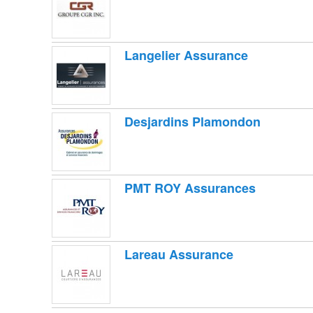
A
A
A
A
Langelier Assurance
A
A
A
A
Desjardins Plamondon
A
A
A
A
A
PMT ROY Assurances
A
A
A
A
A
Lareau Assurance
A
A
A
A