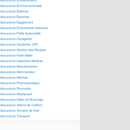
Assurance Entrepreneurs
ssurance Motoneige
Assurance Environnementale
ssurance Remorque
Assurance Éolienne
ssurance Roulotte – Tente-Roulotte
Assurance Épiceries
ssurance Roulottes
Assurance Équipement
ssurance Scooter
Assurance Évènements Spéciaux
ssurance VTT
Assurance Flotte Automobile
Assurance Garagistes
ssurances de Personnes
Assurance Garderies CPE
ssurance Accidents
Assurance Gestion des Risques
ssurance Dentaire
Assurance Hotel Motel
ssurance Enlèvement Rançon
Assurance Industries Minières
ssurance Invalidité
Assurance Manufacturiers
ssurance Maladies Graves
Assurance Marchandise
ssurance Médicaments
Assurance Marinas
ssurance Salaire
Assurance Pharmaceutique
ssurance Santé
Assurance Pourvoirie
ssurance Soins Médicaux
Assurance Restaurant
ssurance Sports Dangereux
Assurance Salon de Bronzage
Assurance Salons de Coiffure
Assurance Terrains de Golf
Assurance Transport