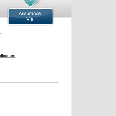
ssurance Aviation
ssurance Avions Commerciales
ssurance Hélicoptère
ssurance Hydravion
ssurance Montgolfière
ssurance Commerciale
ssurance Aérospatiale
llection:
ssurance Auberges
ssurance Bars
ssurance Bâtisse
ssurance Bris de Machines
ssurance Camions de Transport
ssurance Cargaison
ssurance Cautionnement
ssurance Chantier
ssurance Cliniques Médicales
ssurance Concessionnaires Automobiles
ssurance Construction
ssurance Dépanneurs