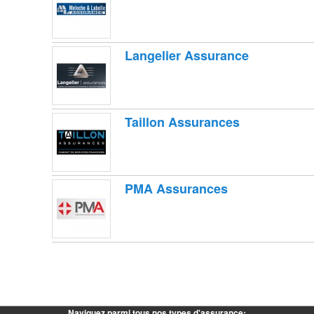
A
A
A
A
Langelier Assurance
A
A
A
A
Taillon Assurances
A
A
A
A
A
PMA Assurances
A
A
A
A
A
A
A
A
A
Naviguez parmi tous nos types d'assurance: