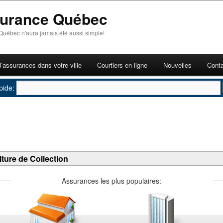
surance Québec
Québec n'aura jamais été aussi simple!
d’assurances dans votre ville
Courtiers en ligne
Nouvelles
Cont
pide:
ture de Collection
Assurances les plus populaires: