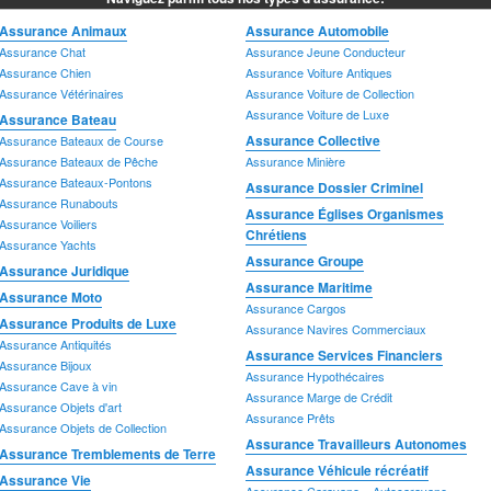
A
Assurance Animaux
Assurance Automobile
Assurance Églises Organismes
Assurance Forestière
A
Assurance Chat
Assurance Jeune Conducteur
Assurance Entrepreneur Forestier
Chrétiens
A
Assurance Chien
Assurance Voiture Antiques
A
Assurance Vétérinaires
Assurance Voiture de Collection
A
Assurance Voiture de Luxe
Assurance Bateau
A
Assurance Collective
Assurance Bateaux de Course
A
Assurance Bateaux de Pêche
Assurance Minière
A
Assurance Bateaux-Pontons
Assurance Dossier Criminel
A
Assurance Runabouts
A
Assurance Églises Organismes
Assurance Voiliers
A
Chrétiens
Assurance Yachts
A
Assurance Groupe
Assurance Juridique
A
Assurance Maritime
Assurance Moto
Assurance Maritime
Assurance Moto
A
Assurance Cargos
Assurance Produits de Luxe
Assurance Cargos
A
Assurance Navires Commerciaux
Assurance Antiquités
Assurance Navires Commerciaux
A
Assurance Services Financiers
Assurance Bijoux
A
Assurance Hypothécaires
Assurance Cave à vin
A
Assurance Marge de Crédit
Assurance Objets d'art
A
Assurance Prêts
Assurance Objets de Collection
Assurance Travailleurs Autonomes
Assurance Tremblements de Terre
A
Assurance Travailleurs Autonomes
Assurance Tremblements de Terre
A
Assurance Véhicule récréatif
Assurance Vie
A
Assurance Caravane – Autocaravane