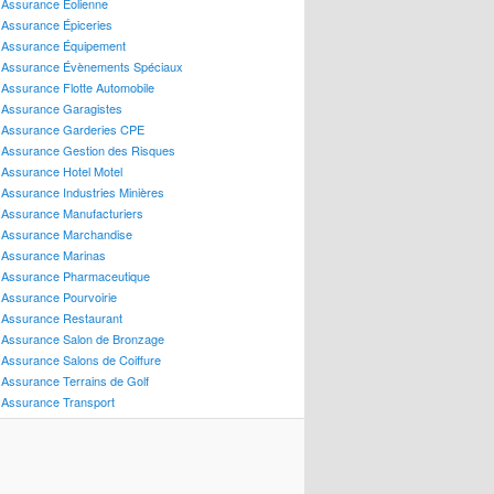
Assurance Éolienne
ssurance Motoneige
Assurance Épiceries
ssurance Remorque
Assurance Équipement
ssurance Roulotte – Tente-Roulotte
Assurance Évènements Spéciaux
ssurance Roulottes
Assurance Flotte Automobile
ssurance Scooter
Assurance Garagistes
ssurance VTT
Assurance Garderies CPE
Assurance Gestion des Risques
ssurances de Personnes
Assurance Hotel Motel
ssurance Accidents
Assurance Industries Minières
ssurance Dentaire
Assurance Manufacturiers
ssurance Enlèvement Rançon
Assurance Marchandise
ssurance Invalidité
Assurance Marinas
ssurance Maladies Graves
Assurance Pharmaceutique
ssurance Médicaments
Assurance Pourvoirie
ssurance Salaire
Assurance Restaurant
ssurance Santé
Assurance Salon de Bronzage
ssurance Soins Médicaux
Assurance Salons de Coiffure
ssurance Sports Dangereux
Assurance Terrains de Golf
Assurance Transport