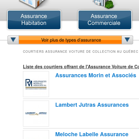
Assurance Animaux
Assurance Automobile
A
Assurance Chat
Assurance Jeune Conducteur
A
Assurance Chien
Assurance Voiture Antiques
A
Voir plus de types d'assurance
Assurance Vétérinaires
Assurance Voiture de Collection
A
Assurance Voiture de Luxe
A
COURTIERS ASSURANCE VOITURE DE COLLECTION AU QUÉBEC
Assurance Bateau
Assurance Collective
A
Assurance Bateaux de Course
Assurance Minière
A
Liste des courtiers offrant de l'Assurance Voiture de Co
Assurance Bateaux de Pêche
A
Assurances Morin et Associés
Assurance Bateaux-Pontons
A
Assurance Runabouts
A
Assurance Voiliers
A
Assurance Yachts
A
A
Lambert Jutras Assurances
A
A
A
A
A
Meloche Labelle Assurance
A