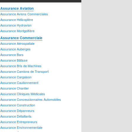
ssurance Transport
Assurance Aviation
ssurance Groupe
Assurance Avions Commerciales
ssurance Habitation
Assurance Hélicoptère
ssurance Bloc Appartements
Assurance Hydravion
ssurance Chalet
Assurance Montgolfière
ssurance Condos
Assurance Commerciale
ssurance Hypothèque
Assurance Aérospatiale
ssurance Locataire
Assurance Auberges
ssurance Logement-Appartement
Assurance Bars
ssurance Maison
Assurance Bâtisse
ssurance Maison Mobile
Assurance Bris de Machines
ssurance Piscine
Assurance Camions de Transport
ssurance Propriétaire
Assurance Cargaison
ssurance Produits de Luxe
Assurance Cautionnement
ssurance Antiquités
Assurance Chantier
ssurance Bijoux
Assurance Cliniques Médicales
Assurance Concessionnaires Automobiles
ssurance Cave à vin
Assurance Construction
ssurance Objets d'art
Assurance Dépanneurs
ssurance Objets de Collection
Assurance Détaillants
ssurance Véhicule récréatif
Assurance Entrepreneurs
ssurance Caravane – Autocaravane
Assurance Environnementale
ssurance Moto Marine