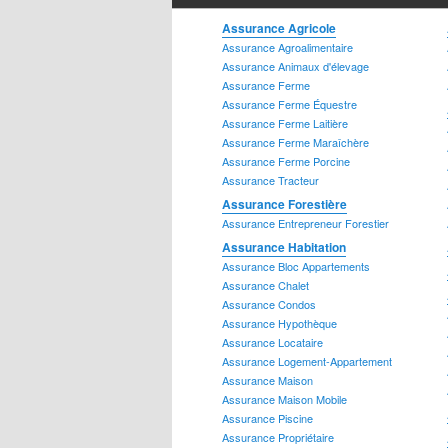
Assurance Agricole
Assurance Dossier Criminel
Assurance Agroalimentaire
Assurance Animaux d'élevage
Assurance Ferme
Assurance Ferme Équestre
Assurance Ferme Laitière
Assurance Ferme Maraîchère
Assurance Ferme Porcine
Assurance Tracteur
Assurance Forestière
Assurance Entrepreneur Forestier
Assurance Habitation
Assurance Bloc Appartements
Assurance Juridique
Assurance Chalet
Assurance Condos
Assurance Hypothèque
Assurance Locataire
Assurance Logement-Appartement
Assurance Maison
Assurance Maison Mobile
Assurance Services Financiers
Assurance Piscine
Assurance Hypothécaires
Assurance Propriétaire
Assurance Marge de Crédit