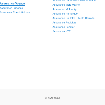
Assurance Voyage
A
Assurance Moto Marine
Assurance Bagages
A
Assurance Motoneige
Assurance Frais Médicaux
A
Assurance Remorque
A
Assurance Roulotte – Tente-Roulotte
A
Assurance Roulottes
Assurance Scooter
A
Assurance VTT
Assurance Vol d'identité
Assurance Voyage
A
Assurance Bagages
A
Assurance Frais Médicaux
A
A
A
A
A
A
A
A
A
© SMI 2026