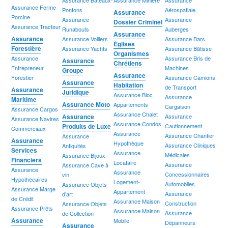
Assurance Ferme
Pontons
Aérospatiale
Assurance
Porcine
Assurance
Assurance
Dossier Criminel
Assurance Tracteur
Runabouts
Auberges
Assurance
Assurance
Assurance Voiliers
Assurance Bars
Églises
Forestière
Assurance Yachts
Assurance Bâtisse
Organismes
Assurance
Assurance Bris de
Assurance
Chrétiens
Entrepreneur
Machines
Groupe
Assurance
Forestier
Assurance Camions
Assurance
Habitation
de Transport
Assurance
Juridique
Assurance Bloc
Assurance
Maritime
Assurance Moto
Appartements
Cargaison
Assurance Cargos
Assurance Chalet
Assurance
Assurance
Assurance Navires
Assurance Condos
Produits de Luxe
Cautionnement
Commerciaux
Assurance
Assurance Chantier
Assurance
Assurance
Hypothèque
Assurance Cliniques
Antiquités
Services
Assurance
Médicales
Assurance Bijoux
Financiers
Locataire
Assurance
Assurance Cave à
Assurance
Assurance
Concessionnaires
vin
Hypothécaires
Logement-
Automobiles
Assurance Objets
Assurance Marge
Appartement
Assurance
d'art
de Crédit
Assurance Maison
Construction
Assurance Objets
Assurance Prêts
Assurance Maison
Assurance
de Collection
Assurance
Mobile
Dépanneurs
Assurance