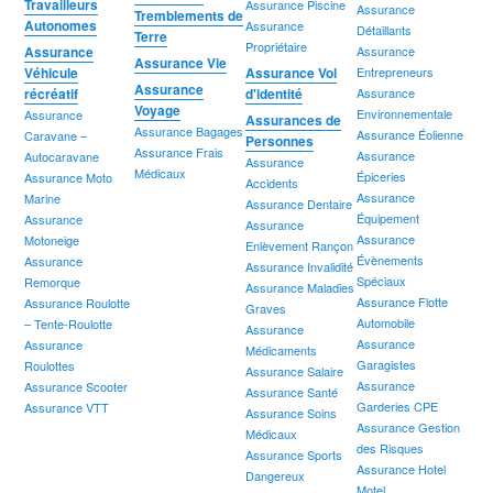
Travailleurs
Assurance Piscine
Assurance
Tremblements de
Autonomes
Assurance
Détaillants
Terre
Propriétaire
Assurance
Assurance
Assurance Vie
Véhicule
Assurance Vol
Entrepreneurs
Assurance
récréatif
d'identité
Assurance
Voyage
Environnementale
Assurance
Assurances de
Assurance Bagages
Assurance Éolienne
Caravane –
Personnes
Assurance Frais
Assurance
Autocaravane
Assurance
Médicaux
Épiceries
Assurance Moto
Accidents
Assurance
Marine
Assurance Dentaire
Équipement
Assurance
Assurance
Assurance
Motoneige
Enlèvement Rançon
Évènements
Assurance
Assurance Invalidité
Spéciaux
Remorque
Assurance Maladies
Assurance Flotte
Assurance Roulotte
Graves
Automobile
– Tente-Roulotte
Assurance
Assurance
Assurance
Médicaments
Garagistes
Roulottes
Assurance Salaire
Assurance
Assurance Scooter
Assurance Santé
Garderies CPE
Assurance VTT
Assurance Soins
Assurance Gestion
Médicaux
des Risques
Assurance Sports
Assurance Hotel
Dangereux
Motel