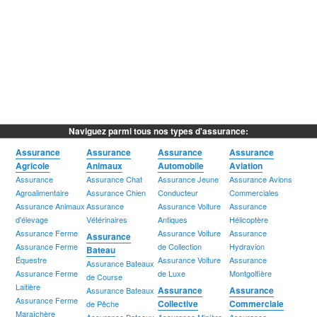
Naviguez parmi tous nos types d'assurance:
Assurance
Assurance
Assurance
Assurance
Agricole
Animaux
Automobile
Aviation
Assurance
Assurance Chat
Assurance Jeune
Assurance Avions
Agroalimentaire
Assurance Chien
Conducteur
Commerciales
Assurance Animaux
Assurance
Assurance Voiture
Assurance
d'élevage
Vétérinaires
Antiques
Hélicoptère
Assurance Ferme
Assurance Voiture
Assurance
Assurance
Assurance Ferme
de Collection
Hydravion
Bateau
Équestre
Assurance Voiture
Assurance
Assurance Bateaux
Assurance Ferme
de Luxe
Montgolfière
de Course
Laitière
Assurance
Assurance
Assurance Bateaux
Assurance Ferme
Collective
Commerciale
de Pêche
Maraîchère
Assurance Bateaux-
Assurance Minière
Assurance