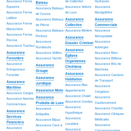
Assurance Ferme
de Collection
Hydravion
Bateau
Équestre
Assurance Voiture
Assurance
Assurance Bateaux
Assurance Ferme
de Luxe
Montgolfière
de Course
Laitière
Assurance
Assurance
Assurance Bateaux
Assurance Ferme
Collective
Commerciale
de Pêche
Maraîchère
Assurance Bateaux-
Assurance Minière
Assurance
Assurance Ferme
Pontons
Aérospatiale
Assurance
Porcine
Assurance
Assurance
Dossier Criminel
Assurance Tracteur
Runabouts
Auberges
Assurance
Assurance
Assurance Voiliers
Assurance Bars
Églises
Forestière
Assurance Yachts
Assurance Bâtisse
Organismes
Assurance
Assurance Bris de
Assurance
Chrétiens
Entrepreneur
Machines
Groupe
Assurance
Forestier
Assurance Camions
Assurance
Habitation
de Transport
Assurance
Juridique
Assurance Bloc
Assurance
Maritime
Assurance Moto
Appartements
Cargaison
Assurance Cargos
Assurance Chalet
Assurance
Assurance
Assurance Navires
Assurance Condos
Produits de Luxe
Cautionnement
Commerciaux
Assurance
Assurance Chantier
Assurance
Assurance
Hypothèque
Assurance Cliniques
Antiquités
Services
Assurance
Médicales
Assurance Bijoux
Financiers
Locataire
Assurance
Assurance Cave à
Assurance
Assurance
Concessionnaires
vin