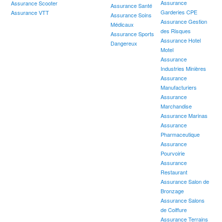
Assurance
Assurance Scooter
Assurance Santé
Garderies CPE
Assurance VTT
Assurance Soins
Assurance Gestion
Médicaux
des Risques
Assurance Sports
Assurance Hotel
Dangereux
Motel
Assurance
Industries Minières
Assurance
Manufacturiers
Assurance
Marchandise
Assurance Marinas
Assurance
Pharmaceutique
Assurance
Pourvoirie
Assurance
Restaurant
Assurance Salon de
Bronzage
Assurance Salons
de Coiffure
Assurance Terrains