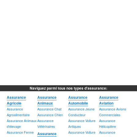
Naviguez parmi tous nos types d'assurance:
Assurance
Assurance
Assurance
Assurance
Agricole
Animaux
Automobile
Aviation
Assurance
Assurance Chat
Assurance Jeune
Assurance Avions
Agroalimentaire
Assurance Chien
Conducteur
Commerciales
Assurance Animaux
Assurance
Assurance Voiture
Assurance
d'élevage
Vétérinaires
Antiques
Hélicoptère
Assurance Ferme
Assurance Voiture
Assurance
Assurance