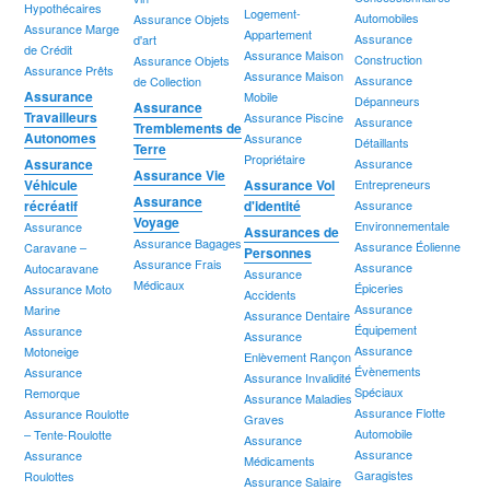
Hypothécaires
Logement-
Automobiles
Assurance Objets
Assurance Marge
Appartement
Assurance
d'art
de Crédit
Assurance Maison
Construction
Assurance Objets
Assurance Prêts
Assurance Maison
Assurance
de Collection
Assurance
Mobile
Dépanneurs
Assurance
Travailleurs
Assurance Piscine
Assurance
Tremblements de
Autonomes
Assurance
Détaillants
Terre
Propriétaire
Assurance
Assurance
Assurance Vie
Véhicule
Assurance Vol
Entrepreneurs
Assurance
récréatif
d'identité
Assurance
Voyage
Environnementale
Assurance
Assurances de
Assurance Bagages
Assurance Éolienne
Caravane –
Personnes
Assurance Frais
Assurance
Autocaravane
Assurance
Médicaux
Épiceries
Assurance Moto
Accidents
Assurance
Marine
Assurance Dentaire
Équipement
Assurance
Assurance
Assurance
Motoneige
Enlèvement Rançon
Évènements
Assurance
Assurance Invalidité
Spéciaux
Remorque
Assurance Maladies
Assurance Flotte
Assurance Roulotte
Graves
Automobile
– Tente-Roulotte
Assurance
Assurance
Assurance
Médicaments
Garagistes
Roulottes
Assurance Salaire