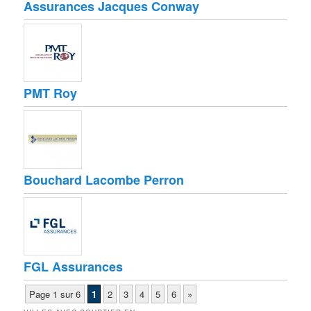
Assurances Jacques Conway
PMT Roy
Bouchard Lacombe Perron
FGL Assurances
Page 1 sur 6
1
2
3
4
5
6
»