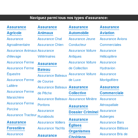
Naviguez parmi tous nos types d'assurance:
Assurance
Assurance
Assurance
Assurance
Agricole
Animaux
Automobile
Aviation
Assurance
Assurance Chat
Assurance Jeune
Assurance Avions
Agroalimentaire
Assurance Chien
Conducteur
Commerciales
Assurance Animaux
Assurance
Assurance Voiture
Assurance
d'élevage
Vétérinaires
Antiques
Hélicoptère
Assurance Ferme
Assurance Voiture
Assurance
Assurance
Assurance Ferme
de Collection
Hydravion
Bateau
Équestre
Assurance Voiture
Assurance
Assurance Bateaux
Assurance Ferme
de Luxe
Montgolfière
de Course
Laitière
Assurance
Assurance
Assurance Bateaux
Assurance Ferme
Collective
Commerciale
de Pêche
Maraîchère
Assurance Bateaux-
Assurance Minière
Assurance
Assurance Ferme
Pontons
Aérospatiale
Assurance
Porcine
Assurance
Assurance
Dossier Criminel
Assurance Tracteur
Runabouts
Auberges
Assurance
Assurance
Assurance Voiliers
Assurance Bars
Églises
Forestière
Assurance Yachts
Assurance Bâtisse
Organismes
Assurance
Assurance Bris de
Assurance
Chrétiens