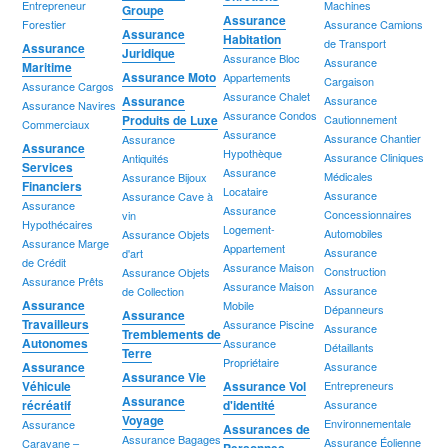
Entrepreneur
Machines
Groupe
Assurance
Forestier
Assurance Camions
Assurance
Habitation
de Transport
Assurance
Juridique
Assurance Bloc
Assurance
Maritime
Assurance Moto
Appartements
Cargaison
Assurance Cargos
Assurance Chalet
Assurance
Assurance
Assurance Navires
Assurance Condos
Produits de Luxe
Cautionnement
Commerciaux
Assurance
Assurance Chantier
Assurance
Assurance
Hypothèque
Assurance Cliniques
Antiquités
Services
Assurance
Médicales
Assurance Bijoux
Financiers
Locataire
Assurance
Assurance Cave à
Assurance
Assurance
Concessionnaires
vin
Hypothécaires
Logement-
Automobiles
Assurance Objets
Assurance Marge
Appartement
Assurance
d'art
de Crédit
Assurance Maison
Construction
Assurance Objets
Assurance Prêts
Assurance Maison
Assurance
de Collection
Assurance
Mobile
Dépanneurs
Assurance
Travailleurs
Assurance Piscine
Assurance
Tremblements de
Autonomes
Assurance
Détaillants
Terre
Propriétaire
Assurance
Assurance
Assurance Vie
Véhicule
Assurance Vol
Entrepreneurs
Assurance
récréatif
d'identité
Assurance
Voyage
Environnementale
Assurance
Assurances de
Assurance Bagages
Assurance Éolienne
Caravane –