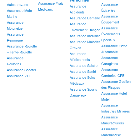
Personnes
Assurance Frais
Assurance
Autocaravane
Assurance
Médicaux
Épiceries
Assurance Moto
Accidents
Assurance
Marine
Assurance Dentaire
Équipement
Assurance
Assurance
Assurance
Motoneige
Enlèvement Rançon
Évènements
Assurance
Assurance Invalidité
Spéciaux
Remorque
Assurance Maladies
Assurance Flotte
Assurance Roulotte
Graves
Automobile
– Tente-Roulotte
Assurance
Assurance
Assurance
Médicaments
Garagistes
Roulottes
Assurance Salaire
Assurance
Assurance Scooter
Assurance Santé
Garderies CPE
Assurance VTT
Assurance Soins
Assurance Gestion
Médicaux
des Risques
Assurance Sports
Assurance Hotel
Dangereux
Motel
Assurance
Industries Minières
Assurance
Manufacturiers
Assurance
Marchandise