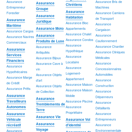
Assurance
Assurance Bris de
Assurance
Chrétiens
Entrepreneur
Machines
Groupe
Assurance
Forestier
Assurance Camions
Assurance
Habitation
de Transport
Assurance
Juridique
Assurance Bloc
Assurance
Maritime
Assurance Moto
Appartements
Cargaison
Assurance Cargos
Assurance Chalet
Assurance
Assurance
Assurance Navires
Assurance Condos
Produits de Luxe
Cautionnement
Commerciaux
Assurance
Assurance Chantier
Assurance
Assurance
Hypothèque
Assurance Cliniques
Antiquités
Services
Assurance
Médicales
Assurance Bijoux
Financiers
Locataire
Assurance
Assurance Cave à
Assurance
Assurance
Concessionnaires
vin
Hypothécaires
Logement-
Automobiles
Assurance Objets
Assurance Marge
Appartement
Assurance
d'art
de Crédit
Assurance Maison
Construction
Assurance Objets
Assurance Prêts
Assurance Maison
Assurance
de Collection
Assurance
Mobile
Dépanneurs
Assurance
Travailleurs
Assurance Piscine
Assurance
Tremblements de
Autonomes
Assurance
Détaillants
Terre
Propriétaire
Assurance
Assurance
Assurance Vie
Véhicule
Assurance Vol
Entrepreneurs
Assurance
récréatif
d'identité
Assurance
Voyage
Environnementale
Assurance