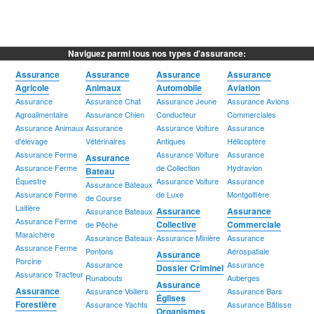
Naviguez parmi tous nos types d'assurance:
Assurance
Assurance
Assurance
Assurance
Agricole
Animaux
Automobile
Aviation
Assurance
Assurance Chat
Assurance Jeune
Assurance Avions
Agroalimentaire
Assurance Chien
Conducteur
Commerciales
Assurance Animaux
Assurance
Assurance Voiture
Assurance
d'élevage
Vétérinaires
Antiques
Hélicoptère
Assurance Ferme
Assurance Voiture
Assurance
Assurance
Assurance Ferme
de Collection
Hydravion
Bateau
Équestre
Assurance Voiture
Assurance
Assurance Bateaux
Assurance Ferme
de Luxe
Montgolfière
de Course
Laitière
Assurance
Assurance
Assurance Bateaux
Assurance Ferme
Collective
Commerciale
de Pêche
Maraîchère
Assurance Bateaux-
Assurance Minière
Assurance
Assurance Ferme
Pontons
Aérospatiale
Assurance
Porcine
Assurance
Assurance
Dossier Criminel
Assurance Tracteur
Runabouts
Auberges
Assurance
Assurance
Assurance Voiliers
Assurance Bars
Églises
Forestière
Assurance Yachts
Assurance Bâtisse
Organismes