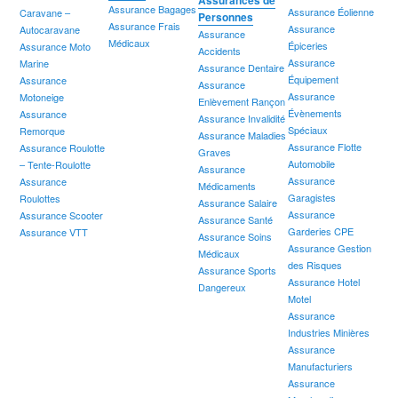
Assurances de
Assurance Bagages
Assurance Éolienne
Caravane –
Personnes
Assurance Frais
Assurance
Autocaravane
Assurance
Médicaux
Épiceries
Assurance Moto
Accidents
Assurance
Marine
Assurance Dentaire
Équipement
Assurance
Assurance
Assurance
Motoneige
Enlèvement Rançon
Évènements
Assurance
Assurance Invalidité
Spéciaux
Remorque
Assurance Maladies
Assurance Flotte
Assurance Roulotte
Graves
Automobile
– Tente-Roulotte
Assurance
Assurance
Assurance
Médicaments
Garagistes
Roulottes
Assurance Salaire
Assurance
Assurance Scooter
Assurance Santé
Garderies CPE
Assurance VTT
Assurance Soins
Assurance Gestion
Médicaux
des Risques
Assurance Sports
Assurance Hotel
Dangereux
Motel
Assurance
Industries Minières
Assurance
Manufacturiers
Assurance