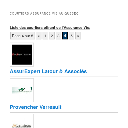
COURTIERS ASSURANCE VIE AU QUÉBEC
Liste des courtiers offrant de l'Assurance Vie:
Page 4 sur 5
«
1
2
3
4
5
»
AssurExpert Latour & Associés
Provencher Verreault