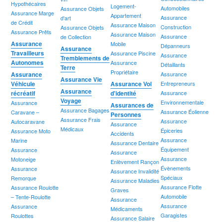
Hypothécaires
Logement-
Automobiles
Assurance Objets
Assurance Marge
Appartement
Assurance
d'art
de Crédit
Assurance Maison
Construction
Assurance Objets
Assurance Prêts
Assurance Maison
Assurance
de Collection
Assurance
Mobile
Dépanneurs
Assurance
Travailleurs
Assurance Piscine
Assurance
Tremblements de
Autonomes
Assurance
Détaillants
Terre
Propriétaire
Assurance
Assurance
Assurance Vie
Véhicule
Assurance Vol
Entrepreneurs
Assurance
récréatif
d'identité
Assurance
Voyage
Environnementale
Assurance
Assurances de
Assurance Bagages
Assurance Éolienne
Caravane –
Personnes
Assurance Frais
Assurance
Autocaravane
Assurance
Médicaux
Épiceries
Assurance Moto
Accidents
Assurance
Marine
Assurance Dentaire
Équipement
Assurance
Assurance
Assurance
Motoneige
Enlèvement Rançon
Évènements
Assurance
Assurance Invalidité
Spéciaux
Remorque
Assurance Maladies
Assurance Flotte
Assurance Roulotte
Graves
Automobile
– Tente-Roulotte
Assurance
Assurance
Assurance
Médicaments
Garagistes
Roulottes
Assurance Salaire