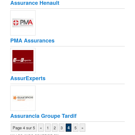
Assurance Henault
PMA Assurances
AssurExperts
Assurancia Groupe Tardif
Page 4 sur 5
«
1
2
3
4
5
»