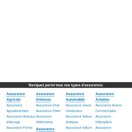
Naviguez parmi tous nos types d'assurance:
Assurance
Assurance
Assurance
Assurance
Agricole
Animaux
Automobile
Aviation
Assurance
Assurance Chat
Assurance Jeune
Assurance Avions
Agroalimentaire
Assurance Chien
Conducteur
Commerciales
Assurance Animaux
Assurance
Assurance Voiture
Assurance
d'élevage
Vétérinaires
Antiques
Hélicoptère
Assurance Ferme
Assurance Voiture
Assurance
Assurance