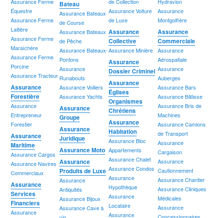
Assurance Ferme
de Collection
Hydravion
Bateau
Équestre
Assurance Voiture
Assurance
Assurance Bateaux
Assurance Ferme
de Luxe
Montgolfière
de Course
Laitière
Assurance
Assurance
Assurance Bateaux
Assurance Ferme
Collective
Commerciale
de Pêche
Maraîchère
Assurance Bateaux-
Assurance Minière
Assurance
Assurance Ferme
Pontons
Aérospatiale
Assurance
Porcine
Assurance
Assurance
Dossier Criminel
Assurance Tracteur
Runabouts
Auberges
Assurance
Assurance
Assurance Voiliers
Assurance Bars
Églises
Forestière
Assurance Yachts
Assurance Bâtisse
Organismes
Assurance
Assurance Bris de
Assurance
Chrétiens
Entrepreneur
Machines
Groupe
Assurance
Forestier
Assurance Camions
Assurance
Habitation
de Transport
Assurance
Juridique
Assurance Bloc
Assurance
Maritime
Assurance Moto
Appartements
Cargaison
Assurance Cargos
Assurance Chalet
Assurance
Assurance
Assurance Navires
Assurance Condos
Produits de Luxe
Cautionnement
Commerciaux
Assurance
Assurance Chantier
Assurance
Assurance
Hypothèque
Assurance Cliniques
Antiquités
Services
Assurance
Médicales
Assurance Bijoux
Financiers
Locataire
Assurance
Assurance Cave à
Assurance
Assurance
Concessionnaires
vin