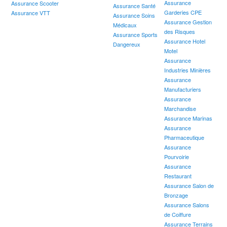
Assurance
Assurance Scooter
Assurance Santé
Garderies CPE
Assurance VTT
Assurance Soins
Assurance Gestion
Médicaux
des Risques
Assurance Sports
Assurance Hotel
Dangereux
Motel
Assurance
Industries Minières
Assurance
Manufacturiers
Assurance
Marchandise
Assurance Marinas
Assurance
Pharmaceutique
Assurance
Pourvoirie
Assurance
Restaurant
Assurance Salon de
Bronzage
Assurance Salons
de Coiffure
Assurance Terrains