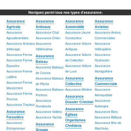
Naviguez parmi tous nos types d'assurance:
Assurance
Assurance
Assurance
Assurance
Agricole
Animaux
Automobile
Aviation
Assurance
Assurance Chat
Assurance Jeune
Assurance Avions
Agroalimentaire
Assurance Chien
Conducteur
Commerciales
Assurance Animaux
Assurance
Assurance Voiture
Assurance
d'élevage
Vétérinaires
Antiques
Hélicoptère
Assurance Ferme
Assurance Voiture
Assurance
Assurance
Assurance Ferme
de Collection
Hydravion
Bateau
Équestre
Assurance Voiture
Assurance
Assurance Bateaux
Assurance Ferme
de Luxe
Montgolfière
de Course
Laitière
Assurance
Assurance
Assurance Bateaux
Assurance Ferme
Collective
Commerciale
de Pêche
Maraîchère
Assurance Bateaux-
Assurance Minière
Assurance
Assurance Ferme
Pontons
Aérospatiale
Assurance
Porcine
Assurance
Assurance
Dossier Criminel
Assurance Tracteur
Runabouts
Auberges
Assurance
Assurance
Assurance Voiliers
Assurance Bars
Églises
Forestière
Assurance Yachts
Assurance Bâtisse
Organismes
Assurance
Assurance Bris de
Assurance
Chrétiens
Entrepreneur
Machines
Groupe