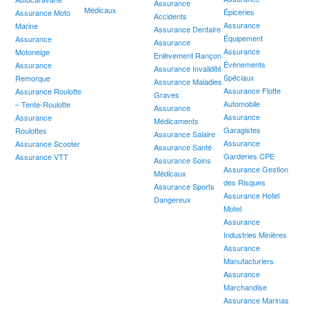
Assurance
Médicaux
Épiceries
Assurance Moto
Accidents
Assurance
Marine
Assurance Dentaire
Équipement
Assurance
Assurance
Assurance
Motoneige
Enlèvement Rançon
Évènements
Assurance
Assurance Invalidité
Spéciaux
Remorque
Assurance Maladies
Assurance Flotte
Assurance Roulotte
Graves
Automobile
– Tente-Roulotte
Assurance
Assurance
Assurance
Médicaments
Garagistes
Roulottes
Assurance Salaire
Assurance
Assurance Scooter
Assurance Santé
Garderies CPE
Assurance VTT
Assurance Soins
Assurance Gestion
Médicaux
des Risques
Assurance Sports
Assurance Hotel
Dangereux
Motel
Assurance
Industries Minières
Assurance
Manufacturiers
Assurance
Marchandise
Assurance Marinas