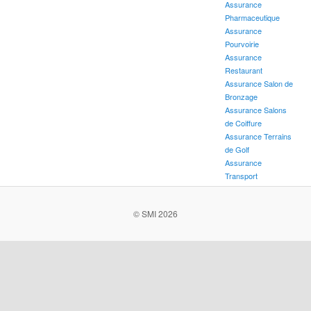
Assurance
Pharmaceutique
Assurance
Pourvoirie
Assurance
Restaurant
Assurance Salon de
Bronzage
Assurance Salons
de Coiffure
Assurance Terrains
de Golf
Assurance
Transport
© SMI 2026