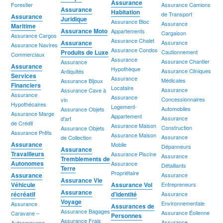
Assurance
Forestier
Assurance Camions
Assurance
Habitation
de Transport
Assurance
Juridique
Assurance Bloc
Assurance
Maritime
Assurance Moto
Appartements
Cargaison
Assurance Cargos
Assurance Chalet
Assurance
Assurance
Assurance Navires
Assurance Condos
Produits de Luxe
Cautionnement
Commerciaux
Assurance
Assurance Chantier
Assurance
Assurance
Hypothèque
Assurance Cliniques
Antiquités
Services
Assurance
Médicales
Assurance Bijoux
Financiers
Locataire
Assurance
Assurance Cave à
Assurance
Assurance
Concessionnaires
vin
Hypothécaires
Logement-
Automobiles
Assurance Objets
Assurance Marge
Appartement
Assurance
d'art
de Crédit
Assurance Maison
Construction
Assurance Objets
Assurance Prêts
Assurance Maison
Assurance
de Collection
Assurance
Mobile
Dépanneurs
Assurance
Travailleurs
Assurance Piscine
Assurance
Tremblements de
Autonomes
Assurance
Détaillants
Terre
Propriétaire
Assurance
Assurance
Assurance Vie
Véhicule
Assurance Vol
Entrepreneurs
Assurance
récréatif
d'identité
Assurance
Voyage
Environnementale
Assurance
Assurances de
Assurance Bagages
Assurance Éolienne
Caravane –
Personnes
Assurance Frais
Assurance
Autocaravane