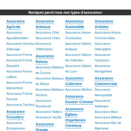
Naviguez parmi tous nos types d'assurance:
Assurance
Assurance
Assurance
Assurance
Agricole
Animaux
Automobile
Aviation
Assurance
Assurance Chat
Assurance Jeune
Assurance Avions
Agroalimentaire
Assurance Chien
Conducteur
Commerciales
Assurance Animaux
Assurance
Assurance Voiture
Assurance
d'élevage
Vétérinaires
Antiques
Hélicoptère
Assurance Ferme
Assurance Voiture
Assurance
Assurance
Assurance Ferme
de Collection
Hydravion
Bateau
Équestre
Assurance Voiture
Assurance
Assurance Bateaux
Assurance Ferme
de Luxe
Montgolfière
de Course
Laitière
Assurance
Assurance
Assurance Bateaux
Assurance Ferme
Collective
Commerciale
de Pêche
Maraîchère
Assurance Bateaux-
Assurance Minière
Assurance
Assurance Ferme
Pontons
Aérospatiale
Assurance
Porcine
Assurance
Assurance
Dossier Criminel
Assurance Tracteur
Runabouts
Auberges
Assurance
Assurance
Assurance Voiliers
Assurance Bars
Églises
Forestière
Assurance Yachts
Assurance Bâtisse
Organismes
Assurance
Assurance Bris de
Assurance
Chrétiens
Entrepreneur
Machines
Groupe