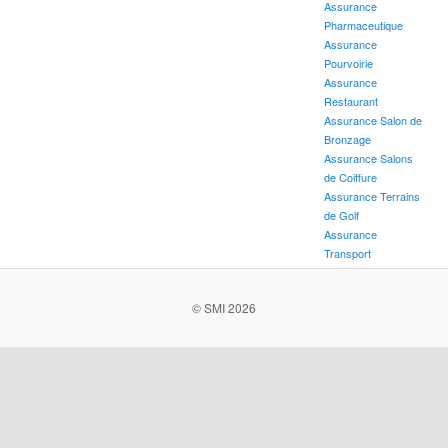
Assurance
Pharmaceutique
Assurance
Pourvoirie
Assurance
Restaurant
Assurance Salon de
Bronzage
Assurance Salons
de Coiffure
Assurance Terrains
de Golf
Assurance
Transport
© SMI 2026