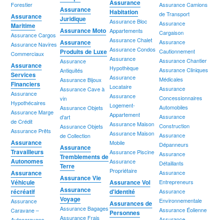
Assurance
Forestier
Assurance Camions
Assurance
Habitation
de Transport
Assurance
Juridique
Assurance Bloc
Assurance
Maritime
Assurance Moto
Appartements
Cargaison
Assurance Cargos
Assurance Chalet
Assurance
Assurance
Assurance Navires
Assurance Condos
Produits de Luxe
Cautionnement
Commerciaux
Assurance
Assurance Chantier
Assurance
Assurance
Hypothèque
Assurance Cliniques
Antiquités
Services
Assurance
Médicales
Assurance Bijoux
Financiers
Locataire
Assurance
Assurance Cave à
Assurance
Assurance
Concessionnaires
vin
Hypothécaires
Logement-
Automobiles
Assurance Objets
Assurance Marge
Appartement
Assurance
d'art
de Crédit
Assurance Maison
Construction
Assurance Objets
Assurance Prêts
Assurance Maison
Assurance
de Collection
Assurance
Mobile
Dépanneurs
Assurance
Travailleurs
Assurance Piscine
Assurance
Tremblements de
Autonomes
Assurance
Détaillants
Terre
Propriétaire
Assurance
Assurance
Assurance Vie
Véhicule
Assurance Vol
Entrepreneurs
Assurance
récréatif
d'identité
Assurance
Voyage
Environnementale
Assurance
Assurances de
Assurance Bagages
Assurance Éolienne
Caravane –
Personnes
Assurance Frais
Assurance
Autocaravane