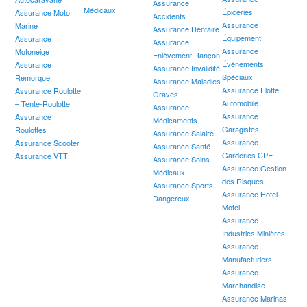
Assurance
Médicaux
Épiceries
Assurance Moto
Accidents
Assurance
Marine
Assurance Dentaire
Équipement
Assurance
Assurance
Assurance
Motoneige
Enlèvement Rançon
Évènements
Assurance
Assurance Invalidité
Spéciaux
Remorque
Assurance Maladies
Assurance Flotte
Assurance Roulotte
Graves
Automobile
– Tente-Roulotte
Assurance
Assurance
Assurance
Médicaments
Garagistes
Roulottes
Assurance Salaire
Assurance
Assurance Scooter
Assurance Santé
Garderies CPE
Assurance VTT
Assurance Soins
Assurance Gestion
Médicaux
des Risques
Assurance Sports
Assurance Hotel
Dangereux
Motel
Assurance
Industries Minières
Assurance
Manufacturiers
Assurance
Marchandise
Assurance Marinas