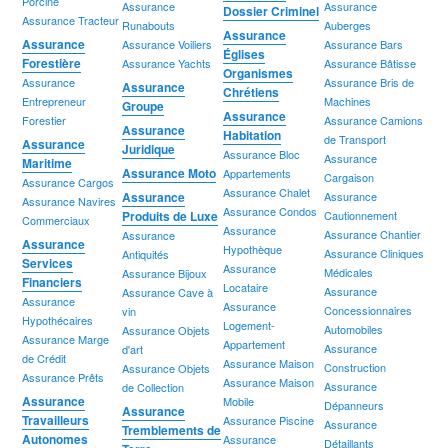
Porcine
Assurance
Assurance
Dossier Criminel
Assurance Tracteur
Runabouts
Auberges
Assurance
Assurance
Assurance Voiliers
Assurance Bars
Églises
Forestière
Assurance Yachts
Assurance Bâtisse
Organismes
Assurance
Assurance Bris de
Assurance
Chrétiens
Entrepreneur
Machines
Groupe
Assurance
Forestier
Assurance Camions
Assurance
Habitation
de Transport
Assurance
Juridique
Assurance Bloc
Assurance
Maritime
Assurance Moto
Appartements
Cargaison
Assurance Cargos
Assurance Chalet
Assurance
Assurance
Assurance Navires
Assurance Condos
Produits de Luxe
Cautionnement
Commerciaux
Assurance
Assurance Chantier
Assurance
Assurance
Hypothèque
Assurance Cliniques
Antiquités
Services
Assurance
Médicales
Assurance Bijoux
Financiers
Locataire
Assurance
Assurance Cave à
Assurance
Assurance
Concessionnaires
vin
Hypothécaires
Logement-
Automobiles
Assurance Objets
Assurance Marge
Appartement
Assurance
d'art
de Crédit
Assurance Maison
Construction
Assurance Objets
Assurance Prêts
Assurance Maison
Assurance
de Collection
Assurance
Mobile
Dépanneurs
Assurance
Travailleurs
Assurance Piscine
Assurance
Tremblements de
Autonomes
Assurance
Détaillants