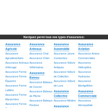
Naviguez parmi tous nos types d'assurance:
Assurance
Assurance
Assurance
Assurance
Agricole
Animaux
Automobile
Aviation
Assurance
Assurance Chat
Assurance Jeune
Assurance Avions
Agroalimentaire
Assurance Chien
Conducteur
Commerciales
Assurance Animaux
Assurance
Assurance Voiture
Assurance
d'élevage
Vétérinaires
Antiques
Hélicoptère
Assurance Ferme
Assurance Voiture
Assurance
Assurance
Assurance Ferme
de Collection
Hydravion
Bateau
Équestre
Assurance Voiture
Assurance
Assurance Bateaux
Assurance Ferme
de Luxe
Montgolfière
de Course
Laitière
Assurance
Assurance
Assurance Bateaux
Assurance Ferme
Collective
Commerciale
de Pêche
Maraîchère
Assurance Bateaux-
Assurance Minière
Assurance
Assurance Ferme
Pontons
Aérospatiale
Assurance