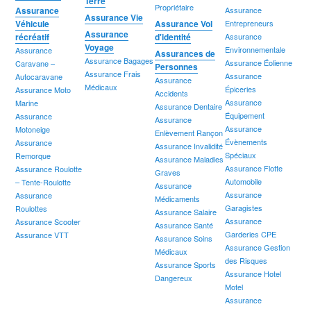
Terre
Propriétaire
Assurance
Assurance
Assurance Vie
Véhicule
Assurance Vol
Entrepreneurs
Assurance
récréatif
d'identité
Assurance
Voyage
Environnementale
Assurance
Assurances de
Assurance Bagages
Assurance Éolienne
Caravane –
Personnes
Assurance Frais
Assurance
Autocaravane
Assurance
Médicaux
Épiceries
Assurance Moto
Accidents
Assurance
Marine
Assurance Dentaire
Équipement
Assurance
Assurance
Assurance
Motoneige
Enlèvement Rançon
Évènements
Assurance
Assurance Invalidité
Spéciaux
Remorque
Assurance Maladies
Assurance Flotte
Assurance Roulotte
Graves
Automobile
– Tente-Roulotte
Assurance
Assurance
Assurance
Médicaments
Garagistes
Roulottes
Assurance Salaire
Assurance
Assurance Scooter
Assurance Santé
Garderies CPE
Assurance VTT
Assurance Soins
Assurance Gestion
Médicaux
des Risques
Assurance Sports
Assurance Hotel
Dangereux
Motel
Assurance