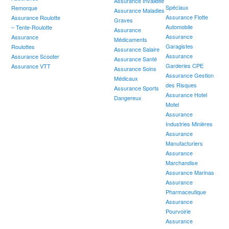
Assurance Invalidité
Spéciaux
Remorque
Assurance Maladies
Assurance Flotte
Assurance Roulotte
Graves
Automobile
– Tente-Roulotte
Assurance
Assurance
Assurance
Médicaments
Garagistes
Roulottes
Assurance Salaire
Assurance
Assurance Scooter
Assurance Santé
Garderies CPE
Assurance VTT
Assurance Soins
Assurance Gestion
Médicaux
des Risques
Assurance Sports
Assurance Hotel
Dangereux
Motel
Assurance
Industries Minières
Assurance
Manufacturiers
Assurance
Marchandise
Assurance Marinas
Assurance
Pharmaceutique
Assurance
Pourvoirie
Assurance