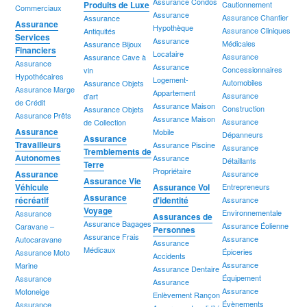
Assurance Condos
Produits de Luxe
Cautionnement
Commerciaux
Assurance
Assurance Chantier
Assurance
Assurance
Hypothèque
Assurance Cliniques
Antiquités
Services
Assurance
Médicales
Assurance Bijoux
Financiers
Locataire
Assurance
Assurance Cave à
Assurance
Assurance
Concessionnaires
vin
Hypothécaires
Logement-
Automobiles
Assurance Objets
Assurance Marge
Appartement
Assurance
d'art
de Crédit
Assurance Maison
Construction
Assurance Objets
Assurance Prêts
Assurance Maison
Assurance
de Collection
Assurance
Mobile
Dépanneurs
Assurance
Travailleurs
Assurance Piscine
Assurance
Tremblements de
Autonomes
Assurance
Détaillants
Terre
Propriétaire
Assurance
Assurance
Assurance Vie
Véhicule
Assurance Vol
Entrepreneurs
Assurance
récréatif
d'identité
Assurance
Voyage
Environnementale
Assurance
Assurances de
Assurance Bagages
Assurance Éolienne
Caravane –
Personnes
Assurance Frais
Assurance
Autocaravane
Assurance
Médicaux
Épiceries
Assurance Moto
Accidents
Assurance
Marine
Assurance Dentaire
Équipement
Assurance
Assurance
Assurance
Motoneige
Enlèvement Rançon
Évènements
Assurance