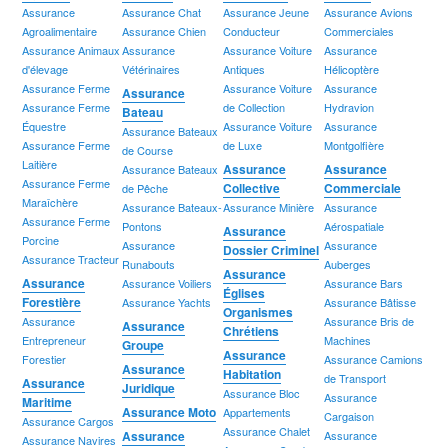
Assurance
Assurance Chat
Assurance Jeune
Assurance Avions
Agroalimentaire
Assurance Chien
Conducteur
Commerciales
Assurance Animaux
Assurance
Assurance Voiture
Assurance
d'élevage
Vétérinaires
Antiques
Hélicoptère
Assurance Ferme
Assurance Voiture
Assurance
Assurance
Assurance Ferme
de Collection
Hydravion
Bateau
Équestre
Assurance Voiture
Assurance
Assurance Bateaux
Assurance Ferme
de Luxe
Montgolfière
de Course
Laitière
Assurance
Assurance
Assurance Bateaux
Assurance Ferme
Collective
Commerciale
de Pêche
Maraîchère
Assurance Bateaux-
Assurance Minière
Assurance
Assurance Ferme
Pontons
Aérospatiale
Assurance
Porcine
Assurance
Assurance
Dossier Criminel
Assurance Tracteur
Runabouts
Auberges
Assurance
Assurance
Assurance Voiliers
Assurance Bars
Églises
Forestière
Assurance Yachts
Assurance Bâtisse
Organismes
Assurance
Assurance Bris de
Assurance
Chrétiens
Entrepreneur
Machines
Groupe
Assurance
Forestier
Assurance Camions
Assurance
Habitation
de Transport
Assurance
Juridique
Assurance Bloc
Assurance
Maritime
Assurance Moto
Appartements
Cargaison
Assurance Cargos
Assurance Chalet
Assurance
Assurance
Assurance Navires