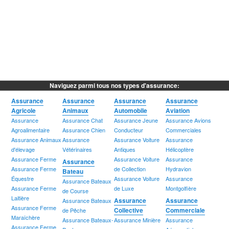
Naviguez parmi tous nos types d'assurance:
Assurance
Assurance
Assurance
Assurance
Agricole
Animaux
Automobile
Aviation
Assurance
Assurance Chat
Assurance Jeune
Assurance Avions
Agroalimentaire
Assurance Chien
Conducteur
Commerciales
Assurance Animaux
Assurance
Assurance Voiture
Assurance
d'élevage
Vétérinaires
Antiques
Hélicoptère
Assurance Ferme
Assurance Voiture
Assurance
Assurance
Assurance Ferme
de Collection
Hydravion
Bateau
Équestre
Assurance Voiture
Assurance
Assurance Bateaux
Assurance Ferme
de Luxe
Montgolfière
de Course
Laitière
Assurance
Assurance
Assurance Bateaux
Assurance Ferme
Collective
Commerciale
de Pêche
Maraîchère
Assurance Bateaux-
Assurance Minière
Assurance
Assurance Ferme