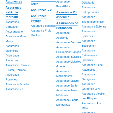
Autonomes
Assurance
Détaillants
Terre
Propriétaire
Assurance
Assurance
Assurance Vie
Véhicule
Assurance Vol
Entrepreneurs
Assurance
récréatif
d'identité
Assurance
Voyage
Environnementale
Assurance
Assurances de
Assurance Bagages
Assurance Éolienne
Caravane –
Personnes
Assurance Frais
Assurance
Autocaravane
Assurance
Médicaux
Épiceries
Assurance Moto
Accidents
Assurance
Marine
Assurance Dentaire
Équipement
Assurance
Assurance
Assurance
Motoneige
Enlèvement Rançon
Évènements
Assurance
Assurance Invalidité
Spéciaux
Remorque
Assurance Maladies
Assurance Flotte
Assurance Roulotte
Graves
Automobile
– Tente-Roulotte
Assurance
Assurance
Assurance
Médicaments
Garagistes
Roulottes
Assurance Salaire
Assurance
Assurance Scooter
Assurance Santé
Garderies CPE
Assurance VTT
Assurance Soins
Assurance Gestion
Médicaux
des Risques
Assurance Sports
Assurance Hotel
Dangereux
Motel
Assurance