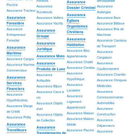
Pontons
Aérospatiale
Assurance
Porcine
Assurance
Assurance
Dossier Criminel
Assurance Tracteur
Runabouts
Auberges
Assurance
Assurance
Assurance Voiliers
Assurance Bars
Églises
Forestière
Assurance Yachts
Assurance Bâtisse
Organismes
Assurance
Assurance Bris de
Assurance
Chrétiens
Entrepreneur
Machines
Groupe
Assurance
Forestier
Assurance Camions
Assurance
Habitation
de Transport
Assurance
Juridique
Assurance Bloc
Assurance
Maritime
Assurance Moto
Appartements
Cargaison
Assurance Cargos
Assurance Chalet
Assurance
Assurance
Assurance Navires
Assurance Condos
Produits de Luxe
Cautionnement
Commerciaux
Assurance
Assurance Chantier
Assurance
Assurance
Hypothèque
Assurance Cliniques
Antiquités
Services
Assurance
Médicales
Assurance Bijoux
Financiers
Locataire
Assurance
Assurance Cave à
Assurance
Assurance
Concessionnaires
vin
Hypothécaires
Logement-
Automobiles
Assurance Objets
Assurance Marge
Appartement
Assurance
d'art
de Crédit
Assurance Maison
Construction
Assurance Objets
Assurance Prêts
Assurance Maison
Assurance
de Collection
Assurance
Mobile
Dépanneurs
Assurance
Travailleurs
Assurance Piscine
Assurance
Tremblements de