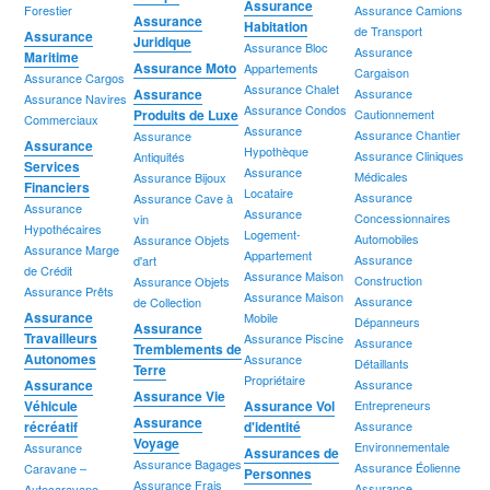
Assurance
Forestier
Assurance Camions
Assurance
Habitation
de Transport
Assurance
Juridique
Assurance Bloc
Assurance
Maritime
Assurance Moto
Appartements
Cargaison
Assurance Cargos
Assurance Chalet
Assurance
Assurance
Assurance Navires
Assurance Condos
Produits de Luxe
Cautionnement
Commerciaux
Assurance
Assurance Chantier
Assurance
Assurance
Hypothèque
Assurance Cliniques
Antiquités
Services
Assurance
Médicales
Assurance Bijoux
Financiers
Locataire
Assurance
Assurance Cave à
Assurance
Assurance
Concessionnaires
vin
Hypothécaires
Logement-
Automobiles
Assurance Objets
Assurance Marge
Appartement
Assurance
d'art
de Crédit
Assurance Maison
Construction
Assurance Objets
Assurance Prêts
Assurance Maison
Assurance
de Collection
Assurance
Mobile
Dépanneurs
Assurance
Travailleurs
Assurance Piscine
Assurance
Tremblements de
Autonomes
Assurance
Détaillants
Terre
Propriétaire
Assurance
Assurance
Assurance Vie
Véhicule
Assurance Vol
Entrepreneurs
Assurance
récréatif
d'identité
Assurance
Voyage
Environnementale
Assurance
Assurances de
Assurance Bagages
Assurance Éolienne
Caravane –
Personnes
Assurance Frais
Assurance
Autocaravane