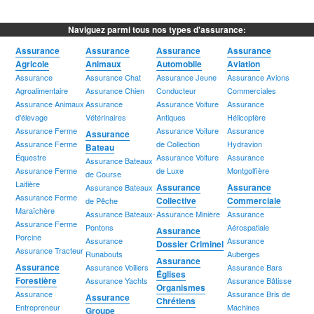
Naviguez parmi tous nos types d'assurance:
Assurance
Assurance
Assurance
Assurance
Agricole
Animaux
Automobile
Aviation
Assurance
Assurance Chat
Assurance Jeune
Assurance Avions
Agroalimentaire
Assurance Chien
Conducteur
Commerciales
Assurance Animaux
Assurance
Assurance Voiture
Assurance
d'élevage
Vétérinaires
Antiques
Hélicoptère
Assurance Ferme
Assurance Voiture
Assurance
Assurance
Assurance Ferme
de Collection
Hydravion
Bateau
Équestre
Assurance Voiture
Assurance
Assurance Bateaux
Assurance Ferme
de Luxe
Montgolfière
de Course
Laitière
Assurance
Assurance
Assurance Bateaux
Assurance Ferme
Collective
Commerciale
de Pêche
Maraîchère
Assurance Bateaux-
Assurance Minière
Assurance
Assurance Ferme
Pontons
Aérospatiale
Assurance
Porcine
Assurance
Assurance
Dossier Criminel
Assurance Tracteur
Runabouts
Auberges
Assurance
Assurance
Assurance Voiliers
Assurance Bars
Églises
Forestière
Assurance Yachts
Assurance Bâtisse
Organismes
Assurance
Assurance Bris de
Assurance
Chrétiens
Entrepreneur
Machines
Groupe