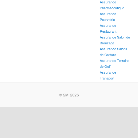
Assurance
Pharmaceutique
Assurance
Pourvoirie
Assurance
Restaurant
Assurance Salon de
Bronzage
Assurance Salons
de Coiffure
Assurance Terrains
de Golf
Assurance
Transport
© SMI 2026