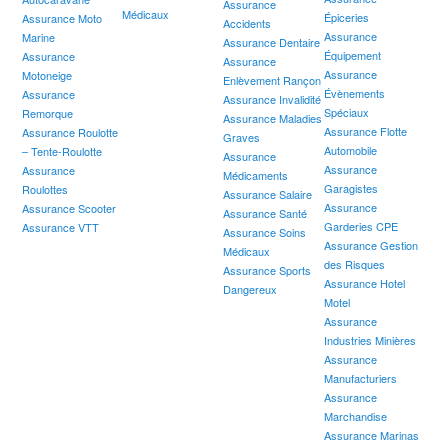
Assurance
Médicaux
Épiceries
Assurance Moto
Accidents
Assurance
Marine
Assurance Dentaire
Équipement
Assurance
Assurance
Assurance
Motoneige
Enlèvement Rançon
Évènements
Assurance
Assurance Invalidité
Spéciaux
Remorque
Assurance Maladies
Assurance Flotte
Assurance Roulotte
Graves
Automobile
– Tente-Roulotte
Assurance
Assurance
Assurance
Médicaments
Garagistes
Roulottes
Assurance Salaire
Assurance
Assurance Scooter
Assurance Santé
Garderies CPE
Assurance VTT
Assurance Soins
Assurance Gestion
Médicaux
des Risques
Assurance Sports
Assurance Hotel
Dangereux
Motel
Assurance
Industries Minières
Assurance
Manufacturiers
Assurance
Marchandise
Assurance Marinas